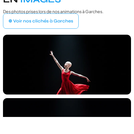
Des photos prises lors de nos animations à Garches.
VOTRE ÉVÉNEMENT
1
⊚ Voir nos clichés à Garches
Quel type d'événement organisez‑vous ?
Mariage
💍
Cérémonie, vin d'honneur, réception
Anniversaire
🎂
Entre amis ou en famille
Baptême
⛪
Cérémonie religieuse ou laïque
Bar Mitzvah
✡️
Célébration traditionnelle
Baby Shower
👶
Fête prénatale entre proches
Év. familial
👨‍👩‍👧‍👦