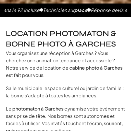
 92 incluse
Technicien sur
place
Réponse devis en 2h
Phot
LOCATION PHOTOMATON &
BORNE PHOTO À GARCHES
Vous organisez une réception à Garches ? Vous
cherchez une animation tendance et accessible ?
Notre service de location de
cabine photo à Garches
est fait pour vous.
Salle municipale, espace culturel ou jardin de famille :
la borne s’adapte à toutes les ambiances.
Le
photomaton à Garches
dynamise votre événement
sans prise de tête. Nos bornes sont autonomes et
faciles à utiliser. Vos invités touchent l’écran, sourient,
puis repartent avec leur tirage.