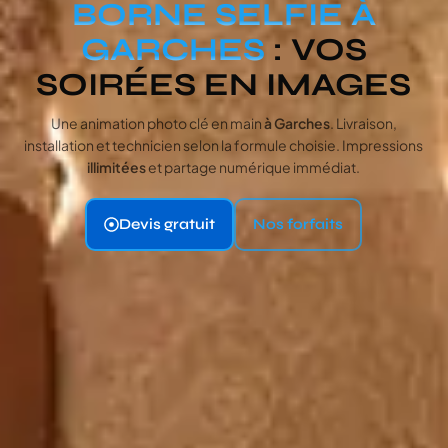
BORNE SELFIE À
GARCHES
: VOS
SOIRÉES EN IMAGES
Une animation photo clé en main
à Garches
. Livraison,
installation et technicien selon la formule choisie. Impressions
illimitées
et partage numérique immédiat.
Devis gratuit
Nos forfaits