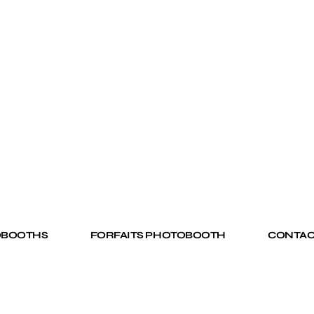
OBOOTHS
FORFAITS PHOTOBOOTH
CONTAC