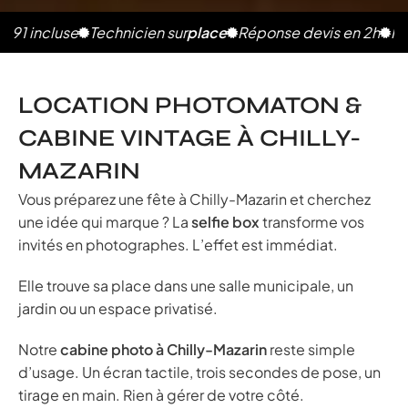
cluse
Technicien sur
place
Réponse devis en 2h
Photos il
LOCATION PHOTOMATON &
CABINE VINTAGE À CHILLY-
MAZARIN
Vous préparez une fête à Chilly-Mazarin et cherchez
une idée qui marque ? La
selfie box
transforme vos
invités en photographes. L’effet est immédiat.
Elle trouve sa place dans une salle municipale, un
jardin ou un espace privatisé.
Notre
cabine photo à Chilly-Mazarin
reste simple
d’usage. Un écran tactile, trois secondes de pose, un
tirage en main. Rien à gérer de votre côté.