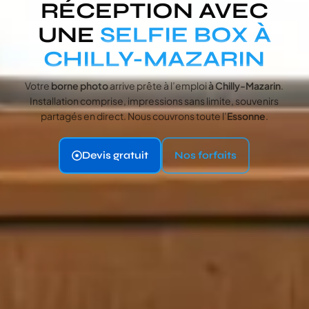
RÉCEPTION AVEC
UNE
SELFIE BOX À
CHILLY-MAZARIN
Votre
borne photo
arrive prête à l’emploi
à Chilly-Mazarin
.
Installation comprise, impressions sans limite, souvenirs
partagés en direct. Nous couvrons toute l’
Essonne
.
Devis gratuit
Nos forfaits