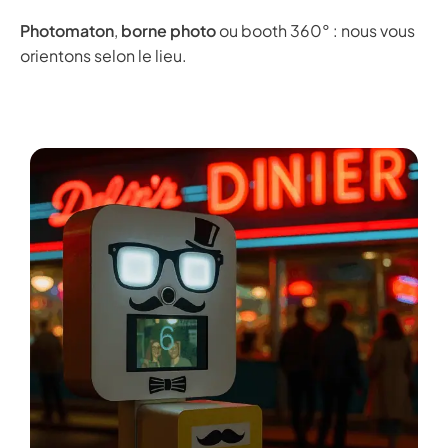
Photomaton
,
borne photo
ou booth 360° : nous vous
orientons selon le lieu.