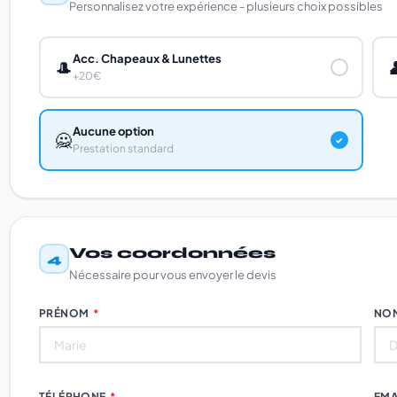
Personnalisez votre expérience - plusieurs choix possibles
Acc. Chapeaux & Lunettes
🎩

✓
+20€
Aucune option
🙅
✓
Prestation standard
Vos coordonnées
4
Nécessaire pour vous envoyer le devis
PRÉNOM
*
NO
TÉLÉPHONE
*
EMA