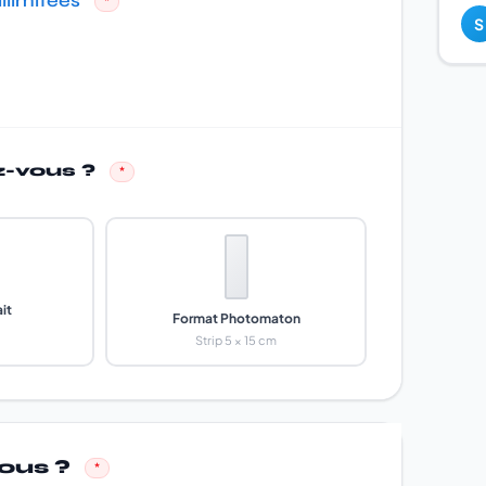
llimitées
*
S
z-vous ?
*
it
Format Photomaton
Strip 5 × 15 cm
vous ?
*