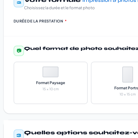
Votre formule
Impression & photos i
2
Choisissez la durée et le format photo
DURÉE DE LA PRESTATION
*
Quel format de photo souhaite
📷
Format Paysage
Format Portra
15 × 10 cm
10 × 15 cm
Quelles options souhaitez-
3