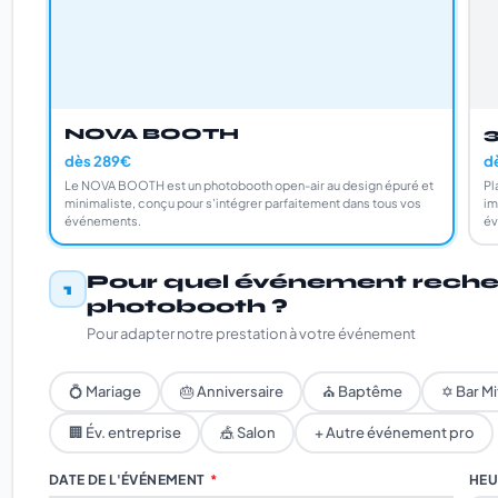
NOVA BOOTH
dès 289€
d
Le NOVA BOOTH est un photobooth open-air au design épuré et
Pl
minimaliste, conçu pour s'intégrer parfaitement dans tous vos
im
événements.
év
Pour quel événement reche
1
photobooth ?
Pour adapter notre prestation à votre événement
💍 Mariage
🎂 Anniversaire
⛪ Baptême
✡ Bar Mi
🏢 Év. entreprise
🎪 Salon
+ Autre événement pro
DATE DE L'ÉVÉNEMENT
*
HEU