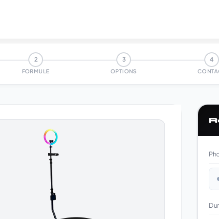
2
3
4
FORMULE
OPTIONS
CONTA
R
Ph
Du