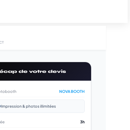
CT
écap de votre devis
otobooth
NOVA BOOTH
Impression & photos illimitées
rée
3h