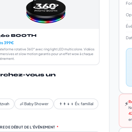
For
Op
Év
360 BOOTH
Da
ès 399€
ateforme rotative 360° avec ring light LED multicolore. Vidéos
mersives et slow motion garantis pour un effet wow à chaque
énement.
rchez-vous un
R
⚡
tzvah
👶 Baby Shower
👨‍👩‍👧‍👦 Év. familial
No
4
en
RE DE DÉBUT DE L'ÉVÉNEMENT
*