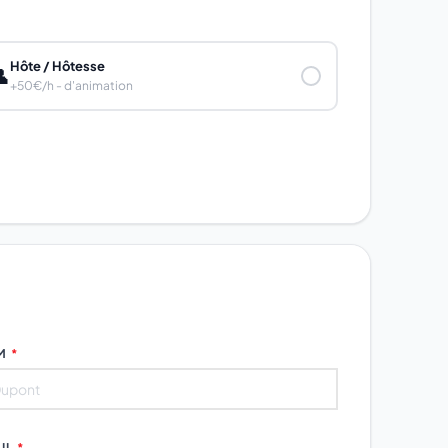
Hôte / Hôtesse

✓
+50€/h - d'animation
M
*
IL
*