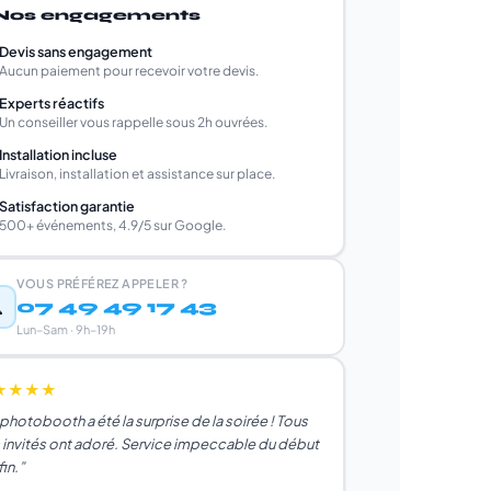
️ Nos engagements
Devis sans engagement
Aucun paiement pour recevoir votre devis.
Experts réactifs
Un conseiller vous rappelle sous 2h ouvrées.
Installation incluse
Livraison, installation et assistance sur place.
Satisfaction garantie
500+ événements, 4.9/5 sur Google.
VOUS PRÉFÉREZ APPELER ?

07 49 49 17 43
Lun–Sam · 9h–19h
★★★★
photobooth a été la surprise de la soirée ! Tous
 invités ont adoré. Service impeccable du début
fin.”