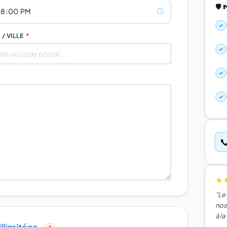
🛡
✓
 / VILLE
*
✓
✓
✓

★
“Le 
nos
à la 