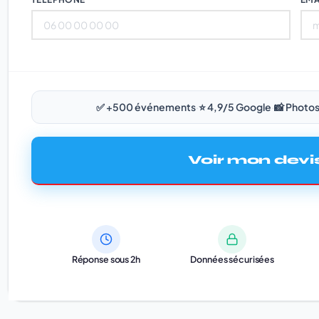
✅ +500 événements
·
⭐ 4,9/5 Google
·
📸 Photos
Voir mon devis
Réponse sous 2h
Données sécurisées