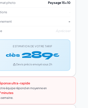
mat photo
Paysage 15×10
tions
-
énement
-
te
À préciser
ESTIMATION DE VOTRE TARIF
289
dès
€
📩 Devis précis envoyé sous 2h
éponse ultra-rapide
tre équipe répond en moyenne en
7 minutes
 semaine.