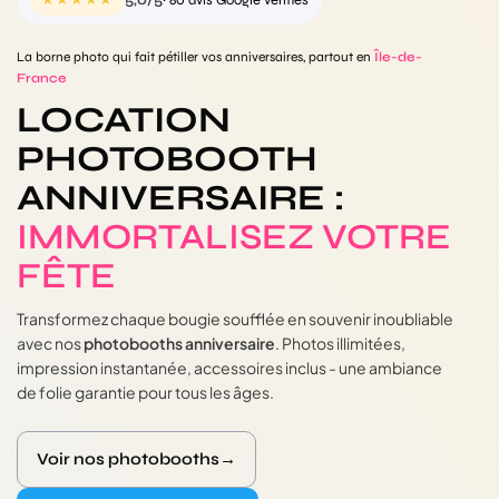
★★★★★
5,0/5
· 80 avis Google vérifiés
La borne photo qui fait pétiller vos anniversaires, partout en
Île-de-
France
LOCATION
PHOTOBOOTH
ANNIVERSAIRE :
IMMORTALISEZ VOTRE
FÊTE
Transformez chaque bougie soufflée en souvenir inoubliable
avec nos
photobooths anniversaire
. Photos illimitées,
impression instantanée, accessoires inclus - une ambiance
de folie garantie pour tous les âges.
Voir nos photobooths→