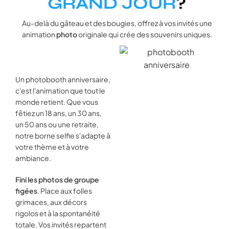
GRAND JOUR
?
Au-delà du gâteau et des bougies, offrez à vos invités une
animation
photo
originale qui crée des souvenirs uniques.
Un photobooth anniversaire,
c'est l'animation que tout le
monde retient. Que vous
fêtiez un 18 ans, un 30 ans,
un 50 ans ou une retraite,
notre borne selfie s'adapte à
votre thème et à votre
ambiance.
Fini les photos de groupe
figées
. Place aux folles
grimaces, aux décors
rigolos et à la spontanéité
totale. Vos invités repartent