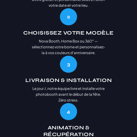
votre date et votre lieu.
Anniversaire
🎂
2
Entre amis ou en famille
Baptême
⛪
CHOISISSEZ VOTRE MODÈLE
Cérémonie religieuse ou laïque
Nova Booth, Home Box ou 360° —
sélectionnez votre borne et personnalisez-
Bar Mitzvah
✡️
la à vos couleurs d'anniversaire.
Célébration traditionnelle
3
Baby Shower
👶
Fête prénatale entre proches
LIVRAISON & INSTALLATION
Év. familial
Le jour J, notre équipe livre et installe votre
👨‍👩‍👧‍👦
photobooth avant le début de la fête.
Réunion de famille, fête privée
Zéro stress.
Év. entreprise
🏢
4
Gala, teambuilding, lancement
Salon
ANIMATION &
🎪
Stand, exposition, foire
RÉCUPÉRATION