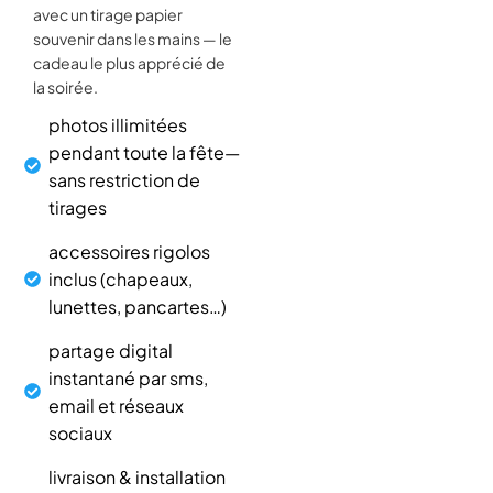
avec un tirage papier
souvenir dans les mains — le
cadeau le plus apprécié de
la soirée.
photos illimitées
pendant toute la fête—
sans restriction de
tirages
accessoires rigolos
inclus (chapeaux,
lunettes, pancartes…)
partage digital
instantané par sms,
email et réseaux
sociaux
livraison & installation