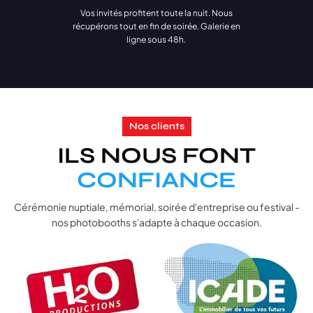
Vos invités profitent toute la nuit. Nous
Autre
🎉
récupérons tout en fin de soirée. Galerie en
Bal de promo, soirée associative…
ligne sous 48h.
Suivant →
Nos clients
ILS NOUS FONT
CONFIANCE
Cérémonie nuptiale, mémorial, soirée d'entreprise ou festival -
nos photobooths s'adapte à chaque occasion.