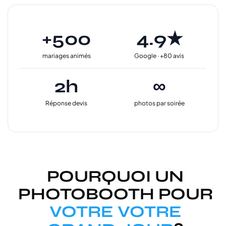
+500
4.9★
mariages animés
Google · +80 avis
2h
∞
Réponse devis
photos par soirée
POURQUOI UN
PHOTOBOOTH POUR
VOTRE VOTRE