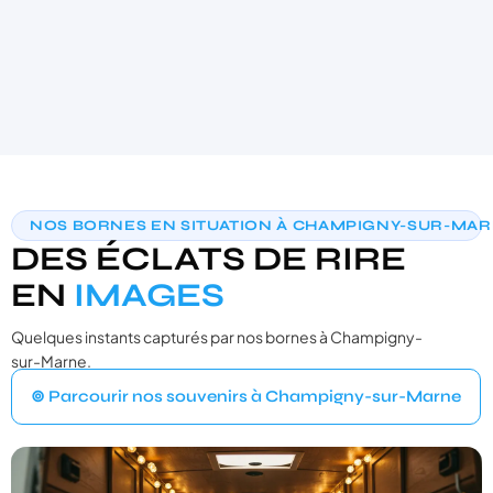
AIDE AU CHOIX PERSONNALISÉE
NOS BORNES EN SITUATION À CHAMPIGNY-SUR-MA
TROUVONS VOTRE PHOTOBOOTH
DES ÉCLATS DE RIRE
IDÉAL
3 questions · moins de 30 secondes · recommandation sur‑mesure
EN
IMAGES
Quelques instants capturés par nos bornes à Champigny-
VOTRE ÉVÉNEMENT
1
sur-Marne.
Quel type d'événement organisez‑vous ?
⊚ Parcourir nos souvenirs à Champigny-sur-Marne
Mariage
💍
Cérémonie, vin d'honneur, réception
Anniversaire