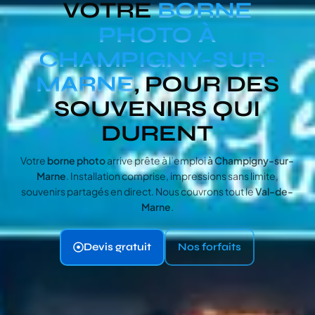
VOTRE
BORNE
PHOTO À
CHAMPIGNY-SUR-
MARNE
, POUR DES
SOUVENIRS QUI
DURENT
Votre
borne photo
arrive prête à l’emploi
à Champigny-sur-
Marne
. Installation comprise, impressions sans limite,
souvenirs partagés en direct. Nous couvrons tout le
Val-de-
Marne
.
Devis gratuit
Nos forfaits