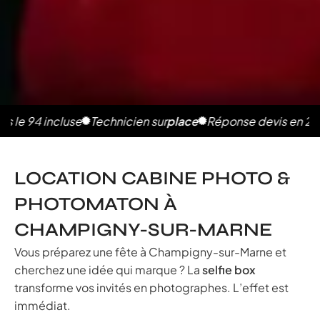
incluse
Technicien sur
place
Réponse devis en 2h
Photos 
LOCATION CABINE PHOTO &
PHOTOMATON À
CHAMPIGNY-SUR-MARNE
Vous préparez une fête à Champigny-sur-Marne et
cherchez une idée qui marque ? La
selfie box
transforme vos invités en photographes. L’effet est
immédiat.