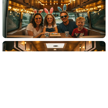
🎂
Entre amis ou en famille
Baptême
⛪
Cérémonie religieuse ou laïque
Bar Mitzvah
✡️
Célébration traditionnelle
Baby Shower
👶
Fête prénatale entre proches
Év. familial
👨‍👩‍👧‍👦
Réunion de famille, fête privée
Év. entreprise
🏢
Gala, teambuilding, lancement
Salon
🎪
Stand, exposition, foire
Autre