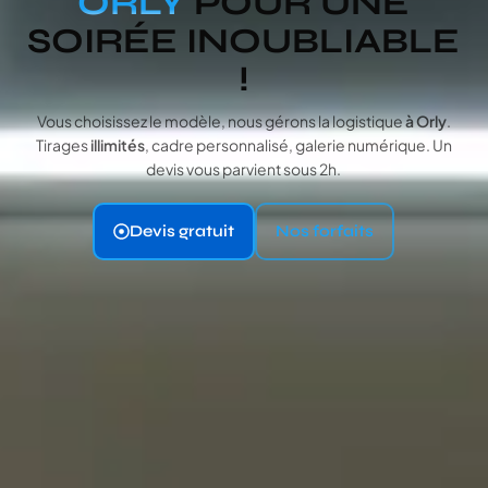
ORLY
POUR UNE
SOIRÉE INOUBLIABLE
!
Vous choisissez le modèle, nous gérons la logistique
à Orly
.
Tirages
illimités
, cadre personnalisé, galerie numérique. Un
devis vous parvient sous 2h.
Devis gratuit
Nos forfaits