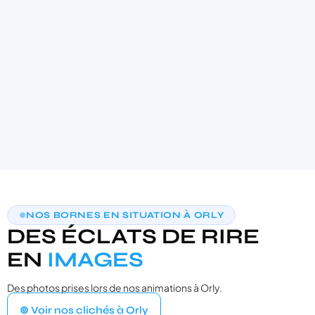
4.9
★★★★★
(21)
AIDE AU CHOIX PERSONNALISÉE
NOS BORNES EN SITUATION À ORLY
TROUVONS VOTRE PHOTOBOOTH
DES ÉCLATS DE RIRE
IDÉAL
3 questions · moins de 30 secondes · recommandation sur‑mesure
EN
IMAGES
Des photos prises lors de nos animations à Orly.
VOTRE ÉVÉNEMENT
1
⊚ Voir nos clichés à Orly
Quel type d'événement organisez‑vous ?