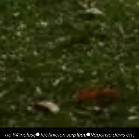
4 incluse
Technicien sur
place
Réponse devis en 2h
Photos