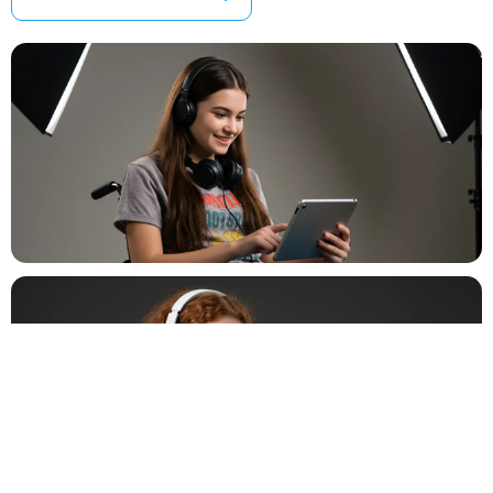
Mariage
💍
Cérémonie, vin d'honneur, réception
Anniversaire
🎂
Entre amis ou en famille
Baptême
⛪
Cérémonie religieuse ou laïque
Bar Mitzvah
✡️
Célébration traditionnelle
Baby Shower
👶
Fête prénatale entre proches
Év. familial
👨‍👩‍👧‍👦
Réunion de famille, fête privée
Év. entreprise
🏢
Gala, teambuilding, lancement