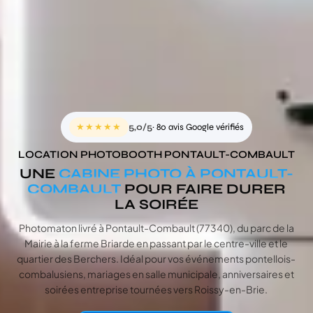
★★★★★
5,0/5
· 80 avis Google vérifiés
LOCATION PHOTOBOOTH PONTAULT-COMBAULT
UNE
CABINE PHOTO À PONTAULT-
COMBAULT
POUR FAIRE DURER
LA SOIRÉE
Photomaton livré à Pontault-Combault (77340), du parc de la
Mairie à la ferme Briarde en passant par le centre-ville et le
quartier des Berchers. Idéal pour vos événements pontellois-
combalusiens, mariages en salle municipale, anniversaires et
soirées entreprise tournées vers Roissy-en-Brie.