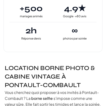
+500
4.9★
mariages animés
Google · +80 avis
2h
∞
Réponse devis
photos par soirée
LOCATION BORNE PHOTO &
CABINE VINTAGE À
PONTAULT-COMBAULT
Vous cherchez quoi proposer à vos invités à Pontault-
Combault ? La
borne selfie
s’impose comme une
valeur sûre. Elle fait sortir les timides et lance la soirée.