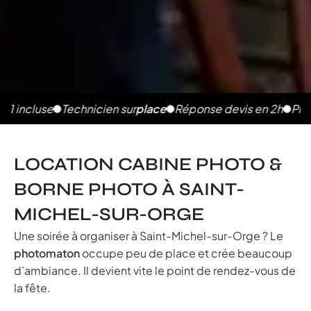
luse
Technicien sur
place
Réponse devis en 2h
Photos ill
LOCATION CABINE PHOTO &
BORNE PHOTO À SAINT-
MICHEL-SUR-ORGE
Une soirée à organiser à Saint-Michel-sur-Orge ? Le
photomaton
occupe peu de place et crée beaucoup
d’ambiance. Il devient vite le point de rendez-vous de
la fête.