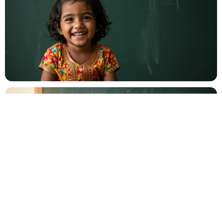
Anniversaire
🎂
Entre amis ou en famille
Baptême
⛪
Cérémonie religieuse ou laïque
Bar Mitzvah
✡️
Célébration traditionnelle
Baby Shower
👶
Fête prénatale entre proches
Év. familial
👨‍👩‍👧‍👦
Réunion de famille, fête privée
Év. entreprise
🏢
Gala, teambuilding, lancement
Salon
🎪
Stand, exposition, foire
Autre