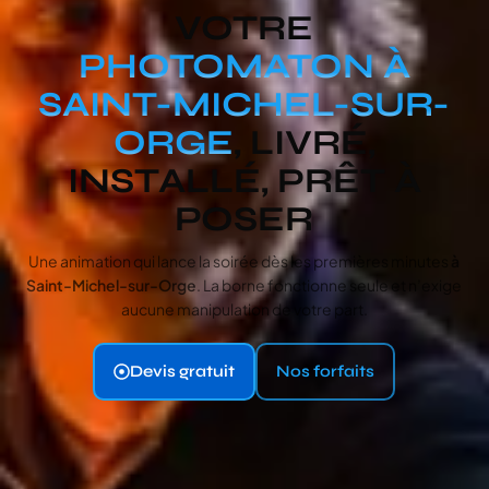
VOTRE
PHOTOMATON À
SAINT-MICHEL-SUR-
ORGE
, LIVRÉ,
INSTALLÉ, PRÊT À
POSER
Une animation qui lance la soirée dès les premières minutes
à
Saint-Michel-sur-Orge
. La borne fonctionne seule et n’exige
aucune manipulation de votre part.
Devis gratuit
Nos forfaits