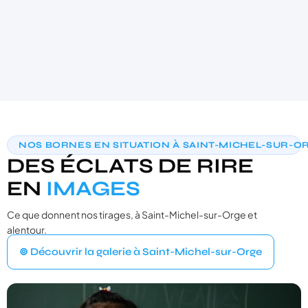
AIDE AU CHOIX PERSONNALISÉE
NOS BORNES EN SITUATION À SAINT-MICHEL-SUR-O
TROUVONS VOTRE PHOTOBOOTH
DES ÉCLATS DE RIRE
IDÉAL
3 questions · moins de 30 secondes · recommandation sur‑mesure
EN
IMAGES
Ce que donnent nos tirages, à Saint-Michel-sur-Orge et
VOTRE ÉVÉNEMENT
1
alentour.
Quel type d'événement organisez‑vous ?
⊚ Découvrir la galerie à Saint-Michel-sur-Orge
Mariage
💍
Cérémonie, vin d'honneur, réception