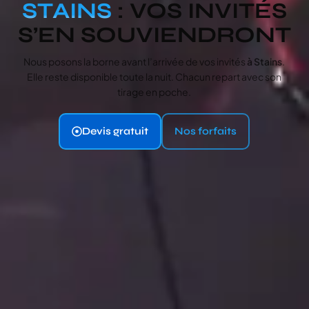
STAINS
: VOS INVITÉS
S’EN SOUVIENDRONT
Nous posons la borne avant l’arrivée de vos invités
à Stains
.
Elle reste disponible toute la nuit. Chacun repart avec son
tirage en poche.
Devis gratuit
Nos forfaits