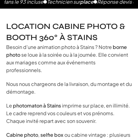
le 93 incluse
Technicien sur
place
Réponse devis en 2h
P
LOCATION CABINE PHOTO &
BOOTH 360° À STAINS
Besoin d’une animation photo à Stains ? Notre
borne
photo
se loue à la soirée ou à la journée. Elle convient
aux mariages comme aux événements
professionnels.
Nous nous chargeons de la livraison, du montage et du
démontage.
Le
photomaton à Stains
imprime sur place, en illimité.
Le cadre reprend vos couleurs et vos prénoms.
Chaque invité repart avec son souvenir.
Cabine photo
,
selfie box
ou cabine vintage : plusieurs