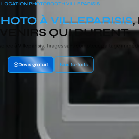
LOCATION PHOTOBOOTH VILLEPARISIS
HOTO À VILLEPARISIS
VENIRS QUI DURENT
 soirée
à Villeparisis
. Tirages sans compteur, partage immédia
Devis gratuit
Nos forfaits