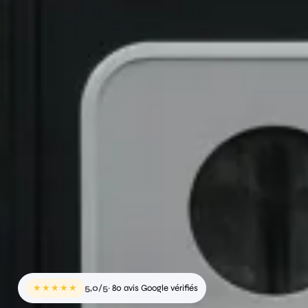
★★★★★
5,0/5
· 80 avis Google vérifiés