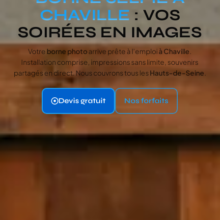
CHAVILLE
: VOS
SOIRÉES EN IMAGES
Votre
borne photo
arrive prête à l’emploi
à Chaville
.
Installation comprise, impressions sans limite, souvenirs
partagés en direct. Nous couvrons tous les
Hauts-de-Seine
.
Devis gratuit
Nos forfaits