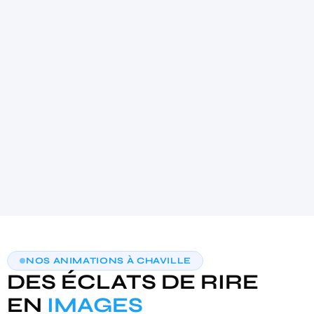
4.9
★★★★★
(21)
AIDE AU CHOIX PERSONNALISÉE
NOS ANIMATIONS À CHAVILLE
TROUVONS VOTRE PHOTOBOOTH
DES ÉCLATS DE RIRE
IDÉAL
3 questions · moins de 30 secondes · recommandation sur‑mesure
EN
IMAGES