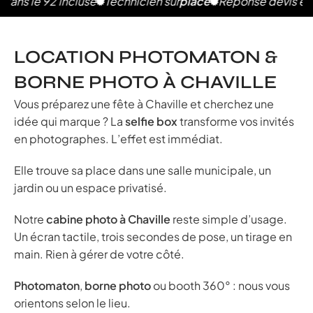
2 incluse
Technicien sur
place
Réponse devis en 2h
Photo
LOCATION PHOTOMATON &
BORNE PHOTO À CHAVILLE
Vous préparez une fête à Chaville et cherchez une
idée qui marque ? La
selfie box
transforme vos invités
en photographes. L’effet est immédiat.
Elle trouve sa place dans une salle municipale, un
jardin ou un espace privatisé.
Notre
cabine photo à Chaville
reste simple d’usage.
Un écran tactile, trois secondes de pose, un tirage en
main. Rien à gérer de votre côté.
Photomaton
,
borne photo
ou booth 360° : nous vous
orientons selon le lieu.