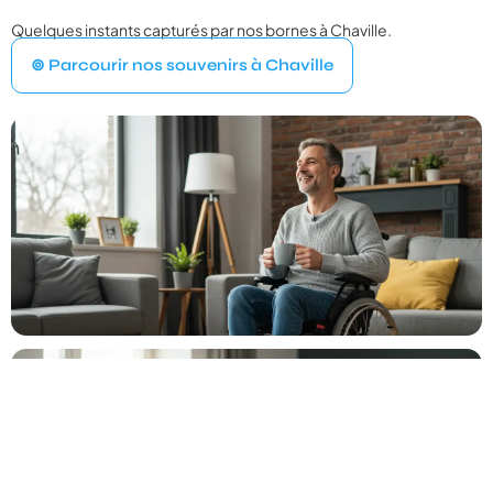
Quelques instants capturés par nos bornes à Chaville.
VOTRE ÉVÉNEMENT
1
⊚ Parcourir nos souvenirs à Chaville
Quel type d'événement organisez‑vous ?
Mariage
💍
Cérémonie, vin d'honneur, réception
Anniversaire
🎂
Entre amis ou en famille
Baptême
⛪
Cérémonie religieuse ou laïque
Bar Mitzvah
✡️
Célébration traditionnelle
Baby Shower
👶
Fête prénatale entre proches
Év. familial
👨‍👩‍👧‍👦
Réunion de famille, fête privée