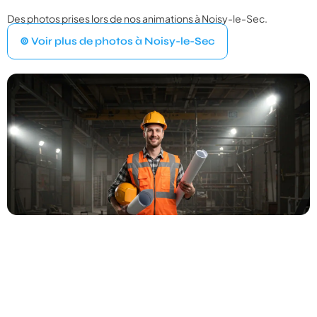
Des photos prises lors de nos animations à Noisy-le-Sec.
VOTRE ÉVÉNEMENT
1
⊚ Voir plus de photos à Noisy-le-Sec
Quel type d'événement organisez‑vous ?
Mariage
💍
Cérémonie, vin d'honneur, réception
Anniversaire
🎂
Entre amis ou en famille
Baptême
⛪
Cérémonie religieuse ou laïque
Bar Mitzvah
✡️
Célébration traditionnelle
Baby Shower
👶
Fête prénatale entre proches
Év. familial
👨‍👩‍👧‍👦
Réunion de famille, fête privée