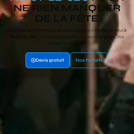
NE RIEN MANQUER
DE LA FÊTE
De la salle des fêtes au jardin privé, la borne s’installe partout
à
Noisy-le-Sec
. Comptez quelques minutes de réglage. Vos
invités font le reste.
Devis gratuit
Nos forfaits