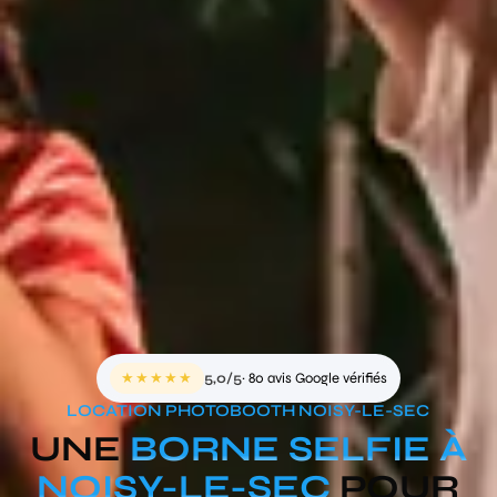
★★★★★
5,0/5
· 80 avis Google vérifiés
LOCATION PHOTOBOOTH NOISY-LE-SEC
UNE
BORNE SELFIE À
NOISY-LE-SEC
POUR