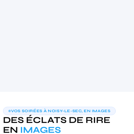
4.9
★★★★★
(21)
AIDE AU CHOIX PERSONNALISÉE
VOS SOIRÉES À NOISY-LE-SEC, EN IMAGES
TROUVONS VOTRE PHOTOBOOTH
DES ÉCLATS DE RIRE
IDÉAL
3 questions · moins de 30 secondes · recommandation sur‑mesure
EN
IMAGES