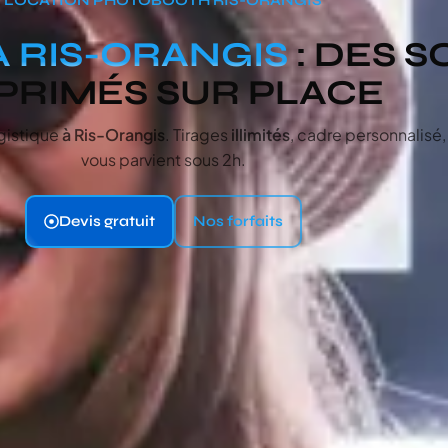
 RIS-ORANGIS
: DES 
PRIMÉS SUR PLACE
ogistique
à Ris-Orangis
. Tirages
illimités
, cadre personnalisé
vous parvient sous 2h.
Devis gratuit
Nos forfaits