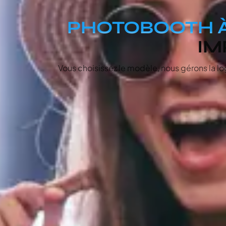
PHOTOBOOTH À
IM
Vous choisissez le modèle, nous gérons la l