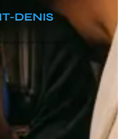
NT-DENIS
:
 n’exige aucune manipulation