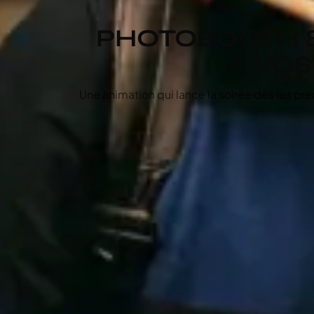
PHOTOBOOTH 
VOS
Une animation qui lance la soirée dès les p