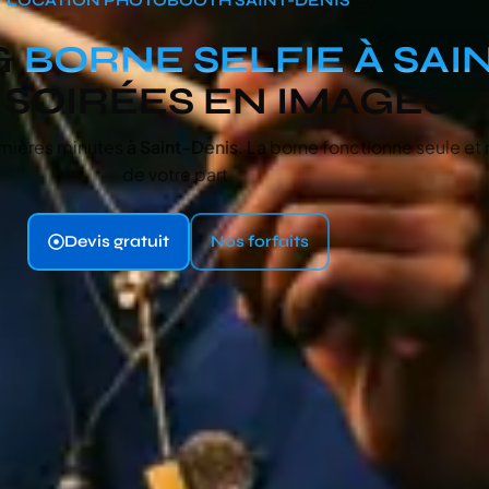
&
BORNE SELFIE À SAI
 SOIRÉES EN IMAGES
remières minutes
à Saint-Denis
. La borne fonctionne seule et
de votre part.
Devis gratuit
Nos forfaits