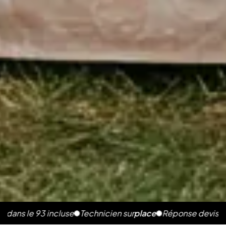
 93 incluse
Technicien sur
place
Réponse devis en 2h
Phot