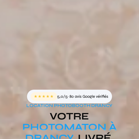
★★★★★
5,0/5
· 80 avis Google vérifiés
LOCATION PHOTOBOOTH DRANCY
VOTRE
PHOTOMATON À
DRANCY
, LIVRÉ,