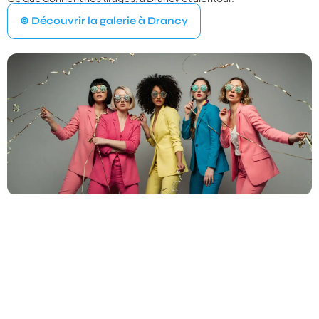
VOTRE ÉVÉNEMENT
1
⊚ Découvrir la galerie à Drancy
Quel type d'événement organisez‑vous ?
Mariage
💍
Cérémonie, vin d'honneur, réception
Anniversaire
🎂
Entre amis ou en famille
Baptême
⛪
Cérémonie religieuse ou laïque
Bar Mitzvah
✡️
Célébration traditionnelle
Baby Shower
👶
Fête prénatale entre proches
Év. familial
👨‍👩‍👧‍👦
Réunion de famille, fête privée