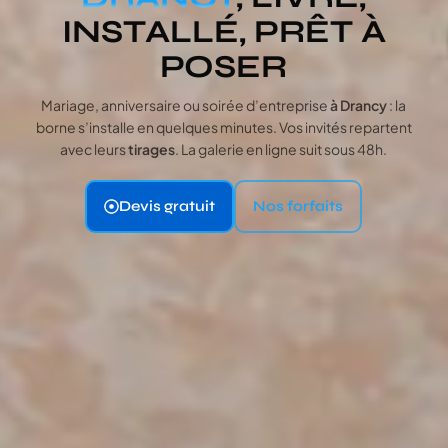
INSTALLÉ, PRÊT À
POSER
Mariage, anniversaire ou soirée d’entreprise
à Drancy
: la
borne s’installe en quelques minutes. Vos invités repartent
avec leurs
tirages
. La galerie en ligne suit sous 48h.
Devis gratuit
Nos forfaits