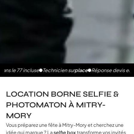
77 incluse
Technicien sur
place
Réponse devis en 2h
Phot
LOCATION BORNE SELFIE &
PHOTOMATON À MITRY-
MORY
Vous préparez une fête à Mitry-Mory et cherchez une
idée qui marque ? La
selfie box
transforme vos invités