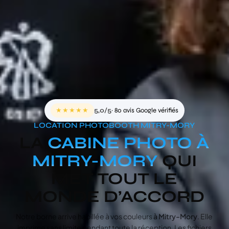
★★★★★
5,0/5
· 80 avis Google vérifiés
LOCATION PHOTOBOOTH MITRY-MORY
LA
CABINE PHOTO À
MITRY-MORY
QUI
MET TOUT LE
MONDE D’ACCORD
Notre borne arrive habillée à vos couleurs
à Mitry-Mory
. Elle
imprime sans limite pendant toute la réception. Les fichiers