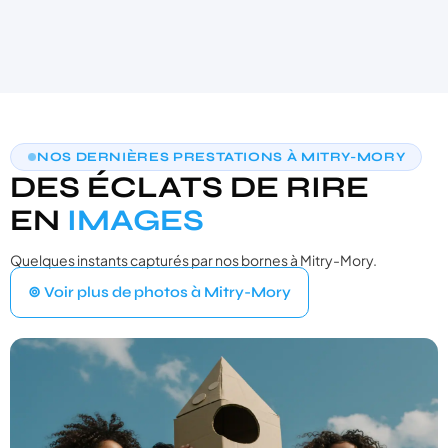
AIDE AU CHOIX PERSONNALISÉE
NOS DERNIÈRES PRESTATIONS À MITRY-MORY
TROUVONS VOTRE PHOTOBOOTH
DES ÉCLATS DE RIRE
IDÉAL
3 questions · moins de 30 secondes · recommandation sur‑mesure
EN
IMAGES
Quelques instants capturés par nos bornes à Mitry-Mory.
VOTRE ÉVÉNEMENT
1
⊚ Voir plus de photos à Mitry-Mory
Quel type d'événement organisez‑vous ?
Mariage
💍
Cérémonie, vin d'honneur, réception
Anniversaire
🎂
Entre amis ou en famille