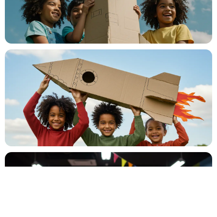
Baptême
⛪
Cérémonie religieuse ou laïque
Bar Mitzvah
✡️
Célébration traditionnelle
Baby Shower
👶
Fête prénatale entre proches
Év. familial
👨‍👩‍👧‍👦
Réunion de famille, fête privée
Év. entreprise
🏢
Gala, teambuilding, lancement
Salon
🎪
Stand, exposition, foire
Autre
🎉
Bal de promo, soirée associative…