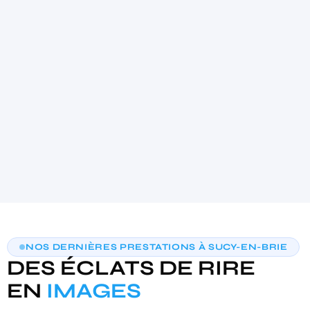
4.9
★★★★★
(21)
AIDE AU CHOIX PERSONNALISÉE
NOS DERNIÈRES PRESTATIONS À SUCY-EN-BRIE
TROUVONS VOTRE PHOTOBOOTH
DES ÉCLATS DE RIRE
IDÉAL
3 questions · moins de 30 secondes · recommandation sur‑mesure
EN
IMAGES