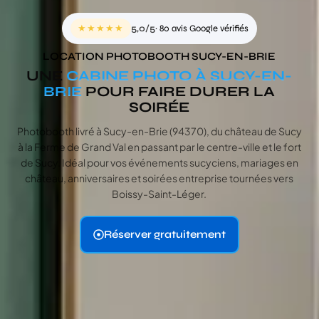
★★★★★
5,0/5
· 80 avis Google vérifiés
LOCATION PHOTOBOOTH SUCY-EN-BRIE
UNE
CABINE PHOTO À SUCY-EN-
BRIE
POUR FAIRE DURER LA
SOIRÉE
Photobooth livré à Sucy-en-Brie (94370), du château de Sucy
à la Ferme de Grand Val en passant par le centre-ville et le fort
de Sucy. Idéal pour vos événements sucyciens, mariages en
château, anniversaires et soirées entreprise tournées vers
Boissy-Saint-Léger.
Réserver gratuitement