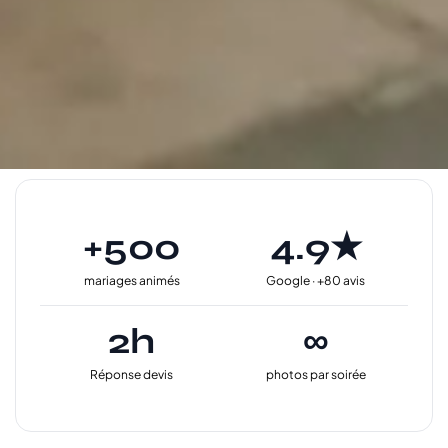
+500
4.9★
mariages animés
Google · +80 avis
2h
∞
Réponse devis
photos par soirée