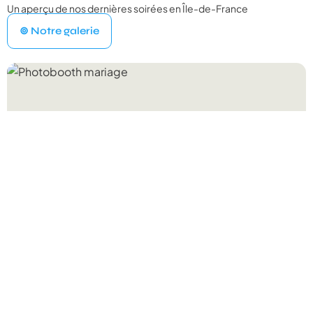
Un aperçu de nos dernières soirées en Île-de-France
VOTRE ÉVÉNEMENT
1
⊚ Notre galerie
Quel type d'événement organisez‑vous ?
Mariage
💍
Cérémonie, vin d'honneur, réception
Anniversaire
🎂
Entre amis ou en famille
Baptême
⛪
Cérémonie religieuse ou laïque
Bar Mitzvah
✡️
Célébration traditionnelle
Baby Shower
👶
Fête prénatale entre proches
Év. familial
👨‍👩‍👧‍👦
Réunion de famille, fête privée