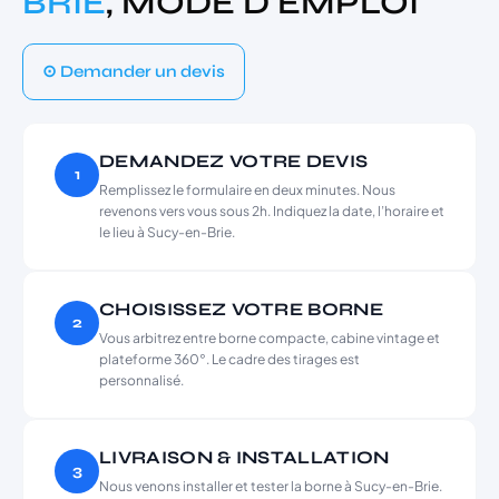
BRIE
, MODE D’EMPLOI
⊙ Demander un devis
DEMANDEZ VOTRE DEVIS
1
Remplissez le formulaire en deux minutes. Nous
revenons vers vous sous 2h. Indiquez la date, l’horaire et
le lieu à Sucy-en-Brie.
CHOISISSEZ VOTRE BORNE
2
Vous arbitrez entre borne compacte, cabine vintage et
plateforme 360°. Le cadre des tirages est
personnalisé.
LIVRAISON & INSTALLATION
3
Nous venons installer et tester la borne à Sucy-en-Brie.