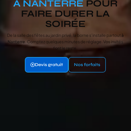
À NANTERRE
POUR
FAIRE DURER LA
SOIRÉE
De la salle des fêtes au jardin privé, la borne s’installe partout
à
Nanterre
. Comptez quelques minutes de réglage. Vos invités
font le reste.
Devis gratuit
Nos forfaits