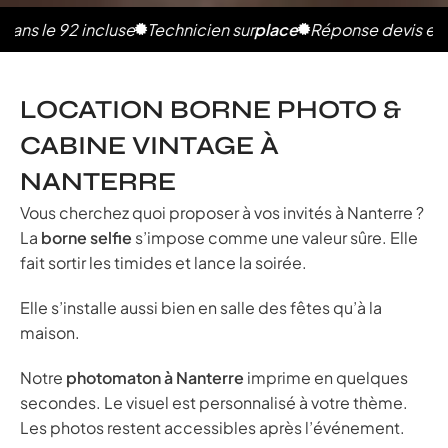
e 92 incluse
Technicien sur
place
Réponse devis en 2h
Ph
LOCATION BORNE PHOTO &
CABINE VINTAGE À
NANTERRE
Vous cherchez quoi proposer à vos invités à Nanterre ?
La
borne selfie
s’impose comme une valeur sûre. Elle
fait sortir les timides et lance la soirée.
Elle s’installe aussi bien en salle des fêtes qu’à la
maison.
Notre
photomaton à Nanterre
imprime en quelques
secondes. Le visuel est personnalisé à votre thème.
Les photos restent accessibles après l’événement.