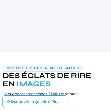
AIDE AU CHOIX PERSONNALISÉE
VOS SOIRÉES À PLAISIR, EN IMAGES
TROUVONS VOTRE PHOTOBOOTH
DES ÉCLATS DE RIRE
IDÉAL
3 questions · moins de 30 secondes · recommandation sur‑mesure
EN
IMAGES
Ce que donnent nos tirages, à Plaisir et alentour.
VOTRE ÉVÉNEMENT
1
⊚ Découvrir la galerie à Plaisir
Quel type d'événement organisez‑vous ?