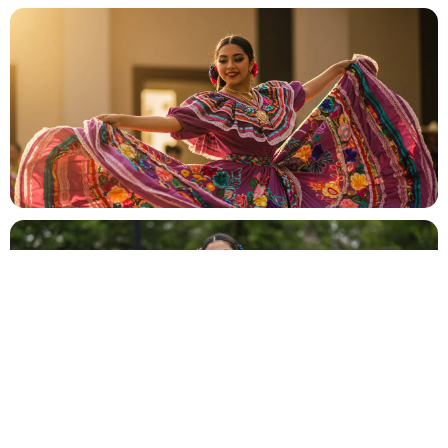
Mariage
💍
Cérémonie, vin d'honneur, réception
Anniversaire
🎂
Entre amis ou en famille
Baptême
⛪
Cérémonie religieuse ou laïque
Bar Mitzvah
✡️
Célébration traditionnelle
Baby Shower
👶
Fête prénatale entre proches
Év. familial
👨‍👩‍👧‍👦
Réunion de famille, fête privée
Év. entreprise
🏢
Gala, teambuilding, lancement
Salon