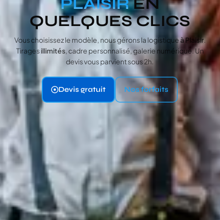
PLAISIR
EN
QUELQUES CLICS
Vous choisissez le modèle, nous gérons la logistique
à Plaisir
.
Tirages
illimités
, cadre personnalisé, galerie numérique. Un
devis vous parvient sous 2h.
Devis gratuit
Nos forfaits