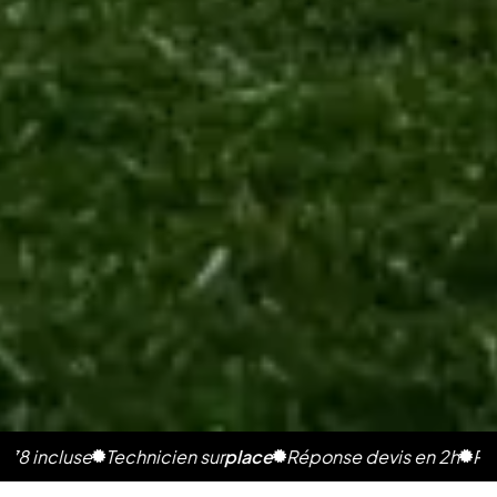
use
Technicien sur
place
Réponse devis en 2h
Photos illi