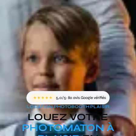
★★★★★
5,0/5
· 80 avis Google vérifiés
LOCATION PHOTOBOOTH PLAISIR
LOUEZ VOTRE
PHOTOMATON À