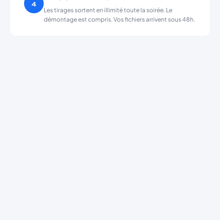
4
Les tirages sortent en illimité toute la soirée. Le
démontage est compris. Vos fichiers arrivent sous 48h.