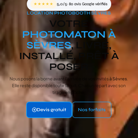
★★★★★
5,0/5
· 80 avis Google vérifiés
LOCATION PHOTOBOOTH SÈVRES
VOTRE
PHOTOMATON À
SÈVRES
, LIVRÉ,
INSTALLÉ, PRÊT À
POSER
Nous posons la borne avant l’arrivée de vos invités
à Sèvres
.
Elle reste disponible toute la nuit. Chacun repart avec son
tirage en poche.
Devis gratuit
Nos forfaits