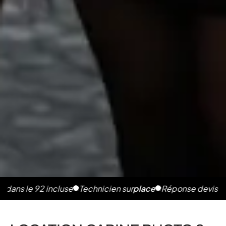
e 92 incluse
Technicien sur
place
Réponse devis en 2h
Pho