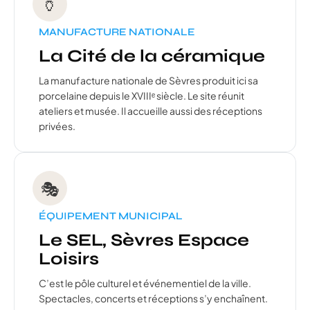
🏺
MANUFACTURE NATIONALE
La Cité de la céramique
La manufacture nationale de Sèvres produit ici sa
porcelaine depuis le XVIIIᵉ siècle. Le site réunit
ateliers et musée. Il accueille aussi des réceptions
privées.
🎭
ÉQUIPEMENT MUNICIPAL
Le SEL, Sèvres Espace
Loisirs
C’est le pôle culturel et événementiel de la ville.
Spectacles, concerts et réceptions s’y enchaînent.