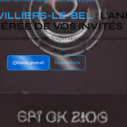
VILLIERS-LE-BEL
: L’A
ÉRÉE DE VOS INVITÉS
 soirée
à Villiers-le-Bel
. Tirages sans compteur, partage imm
48h.
Devis gratuit
Nos forfaits