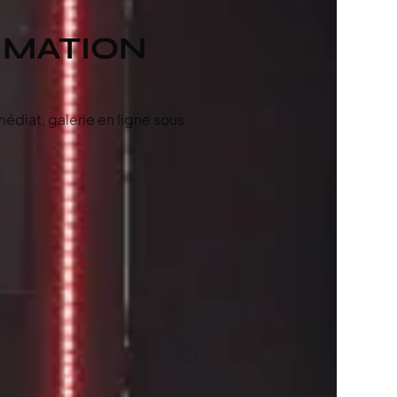
NIMATION
édiat, galerie en ligne sous