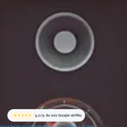
★★★★★
5,0/5
· 80 avis Google vérifiés
OCATION PHOTOBOOTH VILLIERS-LE-BEL