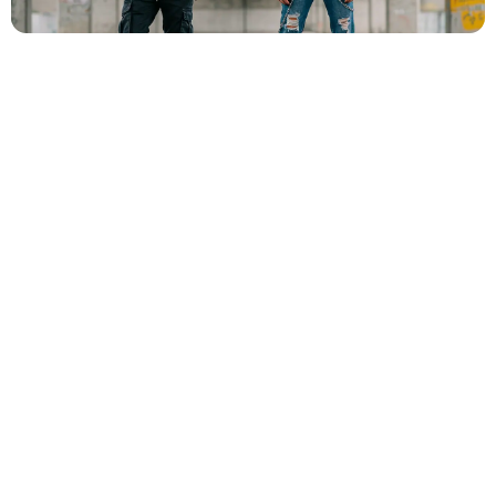
✡️
Célébration traditionnelle
Baby Shower
👶
Fête prénatale entre proches
Év. familial
👨‍👩‍👧‍👦
Réunion de famille, fête privée
Év. entreprise
🏢
Gala, teambuilding, lancement
Salon
🎪
Stand, exposition, foire
Autre
🎉
Bal de promo, soirée associative…
Suivant →