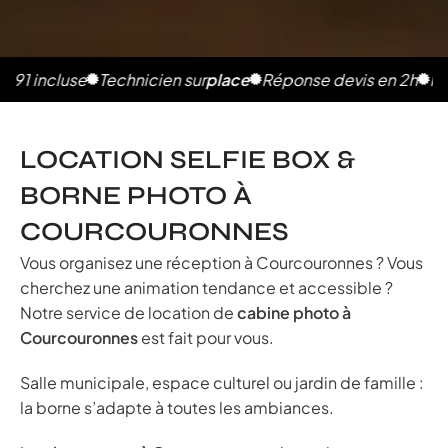
ncluse
Technicien sur
place
Réponse devis en 2h
Photos i
LOCATION SELFIE BOX &
BORNE PHOTO À
COURCOURONNES
Vous organisez une réception à Courcouronnes ? Vous
cherchez une animation tendance et accessible ?
Notre service de location de
cabine photo à
Courcouronnes
est fait pour vous.
Salle municipale, espace culturel ou jardin de famille :
la borne s’adapte à toutes les ambiances.