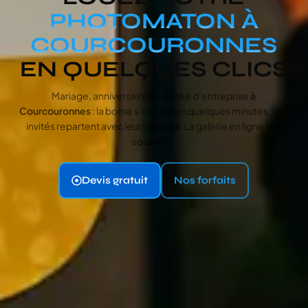
PHOTOMATON À
COURCOURONNES
EN QUELQUES CLICS
Mariage, anniversaire ou soirée d’entreprise
à
Courcouronnes
: la borne s’installe en quelques minutes. Vos
invités repartent avec leurs
tirages
. La galerie en ligne suit
sous 48h.
Devis gratuit
Nos forfaits