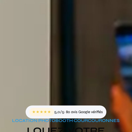
★★★★★
5,0/5
· 80 avis Google vérifiés
LOCATION PHOTOBOOTH COURCOURONNES
LOUEZ VOTRE