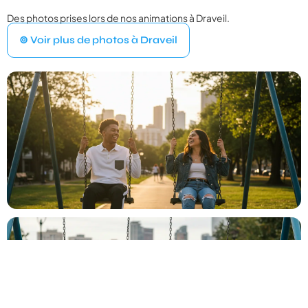
Des photos prises lors de nos animations à Draveil.
VOTRE ÉVÉNEMENT
1
⊚ Voir plus de photos à Draveil
Quel type d'événement organisez‑vous ?
Mariage
💍
Cérémonie, vin d'honneur, réception
Anniversaire
🎂
Entre amis ou en famille
Baptême
⛪
Cérémonie religieuse ou laïque
Bar Mitzvah
✡️
Célébration traditionnelle
Baby Shower
👶
Fête prénatale entre proches
Év. familial
👨‍👩‍👧‍👦
Réunion de famille, fête privée