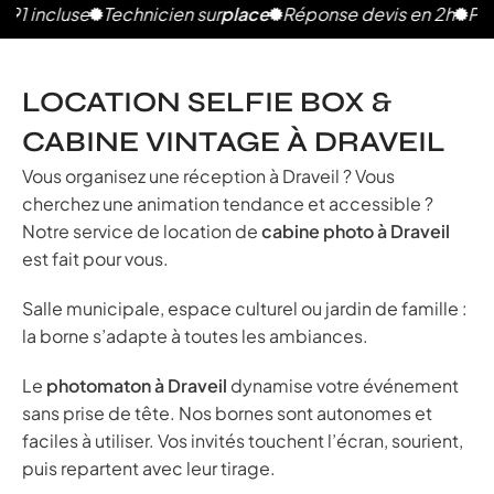
use
Technicien sur
place
Réponse devis en 2h
Photos illim
LOCATION SELFIE BOX &
CABINE VINTAGE À DRAVEIL
Vous organisez une réception à Draveil ? Vous
cherchez une animation tendance et accessible ?
Notre service de location de
cabine photo à Draveil
est fait pour vous.
Salle municipale, espace culturel ou jardin de famille :
la borne s’adapte à toutes les ambiances.
Le
photomaton à Draveil
dynamise votre événement
sans prise de tête. Nos bornes sont autonomes et
faciles à utiliser. Vos invités touchent l’écran, sourient,
puis repartent avec leur tirage.