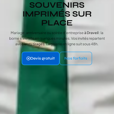
SOUVENIRS
IMPRIMÉS SUR
PLACE
Mariage, anniversaire ou soirée d’entreprise
à Draveil
: la
borne s’installe en quelques minutes. Vos invités repartent
avec leurs
tirages
. La galerie en ligne suit sous 48h.
Devis gratuit
Nos forfaits