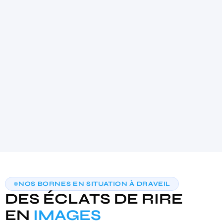
4.9
★★★★★
(21)
AIDE AU CHOIX PERSONNALISÉE
NOS BORNES EN SITUATION À DRAVEIL
TROUVONS VOTRE PHOTOBOOTH
DES ÉCLATS DE RIRE
IDÉAL
3 questions · moins de 30 secondes · recommandation sur‑mesure
EN
IMAGES