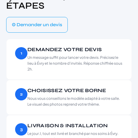
ÉTAPES
⊙ Demander un devis
DEMANDEZ VOTRE DEVIS
1
Un message suffit pour lancer votre devis. Précisez le
lieu à Évry et le nombre d’invités. Réponse chiffrée sous
2h.
CHOISISSEZ VOTRE BORNE
2
Nous vous conseillons le modèle adapté à votre salle.
Le visuel des photos reprend votre thème.
LIVRAISON & INSTALLATION
3
Le jour J, tout est livré et branché par nos soins à Évry.