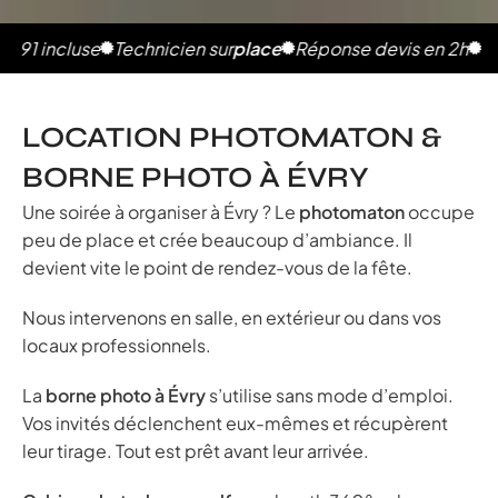
incluse
Technicien sur
place
Réponse devis en 2h
Photos i
LOCATION PHOTOMATON &
BORNE PHOTO À ÉVRY
Une soirée à organiser à Évry ? Le
photomaton
occupe
peu de place et crée beaucoup d’ambiance. Il
devient vite le point de rendez-vous de la fête.
Nous intervenons en salle, en extérieur ou dans vos
locaux professionnels.
La
borne photo à Évry
s’utilise sans mode d’emploi.
Vos invités déclenchent eux-mêmes et récupèrent
leur tirage. Tout est prêt avant leur arrivée.