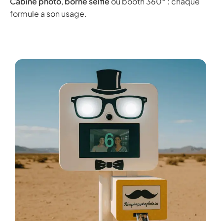
Cabine photo
,
borne selfie
ou booth 360° : chaque
formule a son usage.