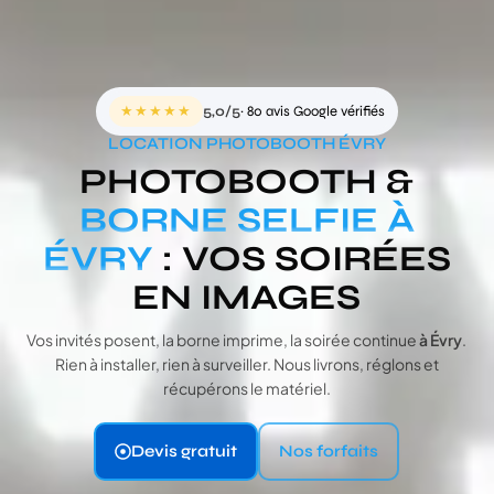
★★★★★
5,0/5
· 80 avis Google vérifiés
LOCATION PHOTOBOOTH ÉVRY
PHOTOBOOTH &
BORNE SELFIE À
ÉVRY
: VOS SOIRÉES
EN IMAGES
Vos invités posent, la borne imprime, la soirée continue
à Évry
.
Rien à installer, rien à surveiller. Nous livrons, réglons et
récupérons le matériel.
Devis gratuit
Nos forfaits