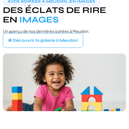
VOS SOIRÉES À MEUDON, EN IMAGES
TROUVONS VOTRE PHOTOBOOTH
DES ÉCLATS DE RIRE
IDÉAL
3 questions · moins de 30 secondes · recommandation sur‑mesure
EN
IMAGES
Un aperçu de nos dernières soirées à Meudon.
VOTRE ÉVÉNEMENT
1
⊚ Découvrir la galerie à Meudon
Quel type d'événement organisez‑vous ?
Mariage
💍
Cérémonie, vin d'honneur, réception
Anniversaire
🎂
Entre amis ou en famille
Baptême
⛪
Cérémonie religieuse ou laïque
Bar Mitzvah
✡️
Célébration traditionnelle
Baby Shower
👶