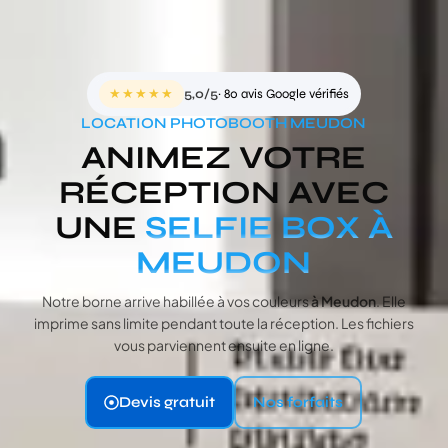
★★★★★
5,0/5
· 80 avis Google vérifiés
LOCATION PHOTOBOOTH MEUDON
ANIMEZ VOTRE
RÉCEPTION AVEC
UNE
SELFIE BOX À
MEUDON
Notre borne arrive habillée à vos couleurs
à Meudon
. Elle
imprime sans limite pendant toute la réception. Les fichiers
vous parviennent ensuite en ligne.
Devis gratuit
Nos forfaits