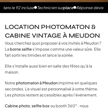
 le 92 incluse
Technicien sur
place
Réponse devis en 2h
P
LOCATION PHOTOMATON &
CABINE VINTAGE À MEUDON
Vous cherchez quoi proposer à vos invités à Meudon ?
La
borne selfie
s’impose comme une valeur sûre. Elle
fait sortir les timides et lance la soirée.
Elle s’installe aussi bien en salle des fêtes qu’à la
maison.
Notre
photomaton à Meudon
imprime en quelques
secondes. Le visuel est personnalisé à votre thème.
Les photos restent accessibles après l’événement.
Cabine photo
,
selfie box
ou booth 360° : nous