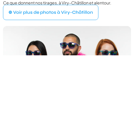
Ce que donnent nos tirages, à Viry-Châtillon et alentour.
VOTRE ÉVÉNEMENT
1
⊚ Voir plus de photos à Viry-Châtillon
Quel type d'événement organisez‑vous ?
Mariage
💍
Cérémonie, vin d'honneur, réception
Anniversaire
🎂
Entre amis ou en famille
Baptême
⛪
Cérémonie religieuse ou laïque
Bar Mitzvah
✡️
Célébration traditionnelle
Baby Shower
👶
Fête prénatale entre proches
Év. familial
👨‍👩‍👧‍👦
Réunion de famille, fête privée