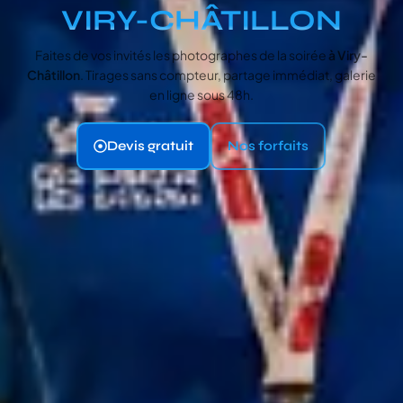
VIRY-CHÂTILLON
Faites de vos invités les photographes de la soirée
à Viry-
Châtillon
. Tirages sans compteur, partage immédiat, galerie
en ligne sous 48h.
Devis gratuit
Nos forfaits