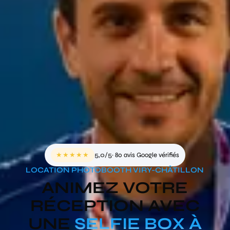
★★★★★
5,0/5
· 80 avis Google vérifiés
LOCATION PHOTOBOOTH VIRY-CHÂTILLON
ANIMEZ VOTRE
RÉCEPTION AVEC
UNE
SELFIE BOX À