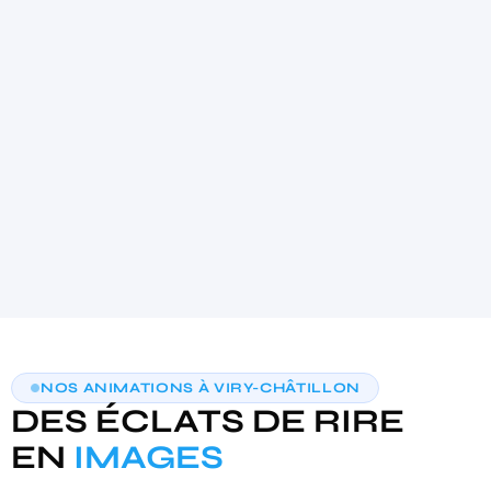
4.9
★★★★★
(21)
AIDE AU CHOIX PERSONNALISÉE
NOS ANIMATIONS À VIRY-CHÂTILLON
TROUVONS VOTRE PHOTOBOOTH
DES ÉCLATS DE RIRE
IDÉAL
3 questions · moins de 30 secondes · recommandation sur‑mesure
EN
IMAGES