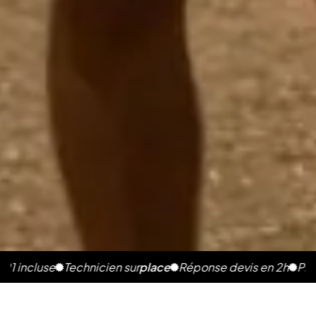
se
Technicien sur
place
Réponse devis en 2h
Photos illim