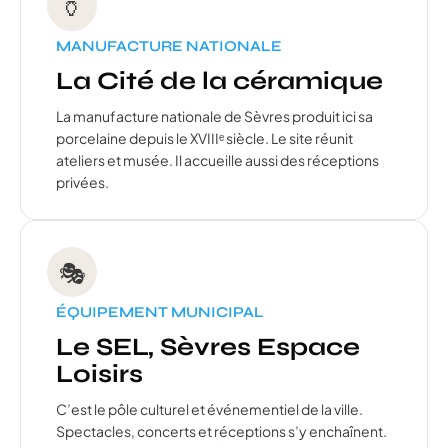
🏺
MANUFACTURE NATIONALE
La Cité de la céramique
La manufacture nationale de Sèvres produit ici sa
porcelaine depuis le XVIIIᵉ siècle. Le site réunit
ateliers et musée. Il accueille aussi des réceptions
privées.
🎭
ÉQUIPEMENT MUNICIPAL
Le SEL, Sèvres Espace
Loisirs
C’est le pôle culturel et événementiel de la ville.
Spectacles, concerts et réceptions s’y enchaînent.