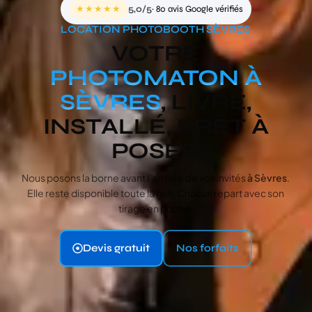
★★★★★
5,0/5
· 80 avis Google vérifiés
LOCATION PHOTOBOOTH SÈVRES
VOTRE
PHOTOMATON À
SÈVRES
, LIVRÉ,
INSTALLÉ, PRÊT À
POSER
Nous posons la borne avant l’arrivée de vos invités
à Sèvres
.
Elle reste disponible toute la nuit. Chacun repart avec son
tirage en poche.
Devis gratuit
Nos forfaits