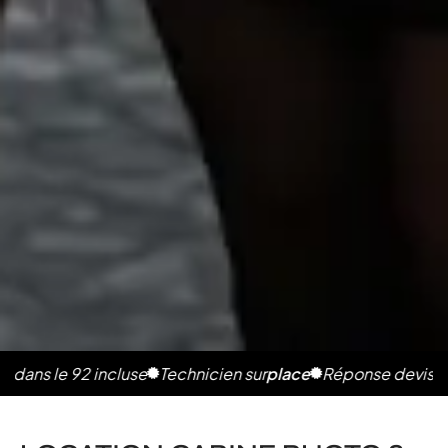
e 92 incluse
Technicien sur
place
Réponse devis en 2h
Ph