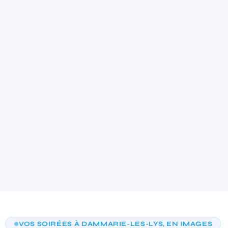
Partage instantané QR code
✓
Habillage sur-mesure à vos couleurs
✓
Animateur dédié toute la soirée
✓
Effet viral garanti
✓
4.9
★★★★★
(21)
AIDE AU CHOIX PERSONNALISÉE
VOS SOIRÉES À DAMMARIE-LES-LYS, EN IMAGES