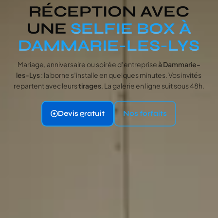
RÉCEPTION AVEC
UNE
SELFIE BOX À
DAMMARIE-LES-LYS
Mariage, anniversaire ou soirée d’entreprise
à Dammarie-
les-Lys
: la borne s’installe en quelques minutes. Vos invités
repartent avec leurs
tirages
. La galerie en ligne suit sous 48h.
Devis gratuit
Nos forfaits