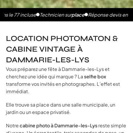
7 incluse
Technicien sur
place
Réponse devis en 2h
Photos
LOCATION PHOTOMATON &
CABINE VINTAGE À
DAMMARIE-LES-LYS
Vous préparez une fête à Dammarie-les-Lys et
cherchez une idée qui marque ? La
selfie box
transforme vos invités en photographes. L’effet est
immédiat.
Elle trouve sa place dans une salle municipale, un
jardin ou un espace privatisé.
Notre
cabine photo à Dammarie-les-Lys
reste simple
d’usage. Un écran tactile, trois secondes de pose, un