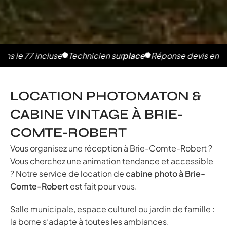
incluse
Technicien sur
place
Réponse devis en 2h
Photos 
LOCATION PHOTOMATON &
CABINE VINTAGE À BRIE-
COMTE-ROBERT
Vous organisez une réception à Brie-Comte-Robert ?
Vous cherchez une animation tendance et accessible
? Notre service de location de
cabine photo à Brie-
Comte-Robert
est fait pour vous.
Salle municipale, espace culturel ou jardin de famille :
la borne s’adapte à toutes les ambiances.