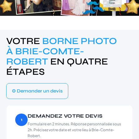
VOTRE
BORNE PHOTO
À BRIE-COMTE-
ROBERT
EN QUATRE
ÉTAPES
⊙ Demander un devis
DEMANDEZ VOTRE DEVIS
1
Formulaire en 2 minutes. Réponse personnalisée sous
2h. Précisez votre date et votre lieu à Brie-Comte-
Robert.