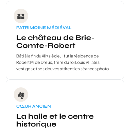
🏰
PATRIMOINE MÉDIÉVAL
Le château de Brie-
Comte-Robert
Bâti à la fin du XIIᵉ siècle, il fut la résidence de
Robert Iᵉr de Dreux, frère du roi Louis VII. Ses
vestiges et ses douves attirent les séances photo.
🏘️
CŒUR ANCIEN
La halle et le centre
historique