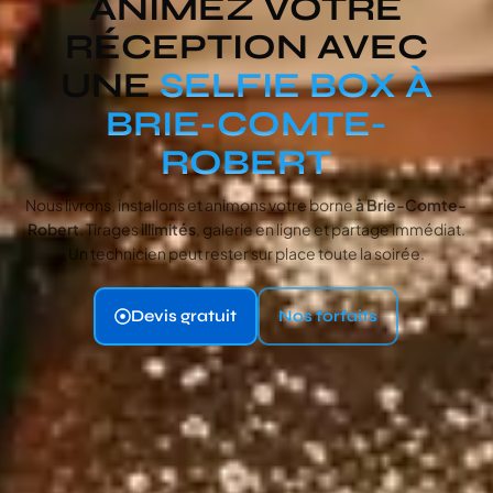
ANIMEZ VOTRE
RÉCEPTION AVEC
UNE
SELFIE BOX À
BRIE-COMTE-
ROBERT
Nous livrons, installons et animons votre borne
à Brie-Comte-
Robert
. Tirages
illimités
, galerie en ligne et partage immédiat.
Un technicien peut rester sur place toute la soirée.
Devis gratuit
Nos forfaits