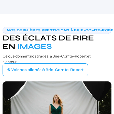
AIDE AU CHOIX PERSONNALISÉE
NOS DERNIÈRES PRESTATIONS À BRIE-COMTE-ROB
TROUVONS VOTRE PHOTOBOOTH
DES ÉCLATS DE RIRE
IDÉAL
3 questions · moins de 30 secondes · recommandation sur‑mesure
EN
IMAGES
Ce que donnent nos tirages, à Brie-Comte-Robert et
VOTRE ÉVÉNEMENT
1
alentour.
Quel type d'événement organisez‑vous ?
⊚ Voir nos clichés à Brie-Comte-Robert
Mariage
💍
Cérémonie, vin d'honneur, réception
Anniversaire
🎂
Entre amis ou en famille
Baptême
⛪
Cérémonie religieuse ou laïque