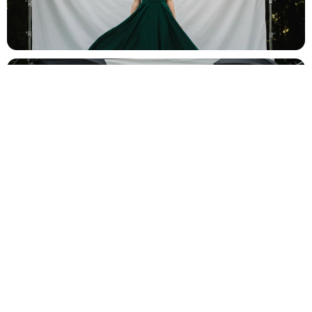
Bar Mitzvah
✡️
Célébration traditionnelle
Baby Shower
👶
Fête prénatale entre proches
Év. familial
👨‍👩‍👧‍👦
Réunion de famille, fête privée
Év. entreprise
🏢
Gala, teambuilding, lancement
Salon
🎪
Stand, exposition, foire
Autre
🎉
Bal de promo, soirée associative…
Suivant →