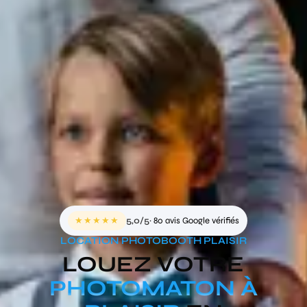
★★★★★
5,0/5
· 80 avis Google vérifiés
LOCATION PHOTOBOOTH PLAISIR
LOUEZ VOTRE
PHOTOMATON À