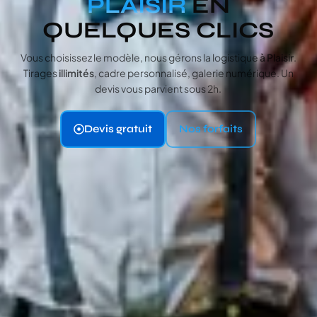
PLAISIR
EN
QUELQUES CLICS
Vous choisissez le modèle, nous gérons la logistique
à Plaisir
.
Tirages
illimités
, cadre personnalisé, galerie numérique. Un
devis vous parvient sous 2h.
Devis gratuit
Nos forfaits