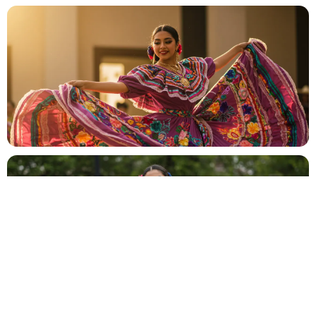
Mariage
💍
Cérémonie, vin d'honneur, réception
Anniversaire
🎂
Entre amis ou en famille
Baptême
⛪
Cérémonie religieuse ou laïque
Bar Mitzvah
✡️
Célébration traditionnelle
Baby Shower
👶
Fête prénatale entre proches
Év. familial
👨‍👩‍👧‍👦
Réunion de famille, fête privée
Év. entreprise
🏢
Gala, teambuilding, lancement
Salon