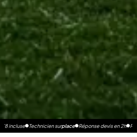
use
Technicien sur
place
Réponse devis en 2h
Photos illim