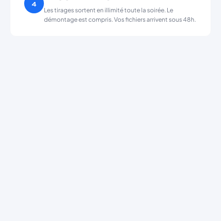
4
Les tirages sortent en illimité toute la soirée. Le
démontage est compris. Vos fichiers arrivent sous 48h.