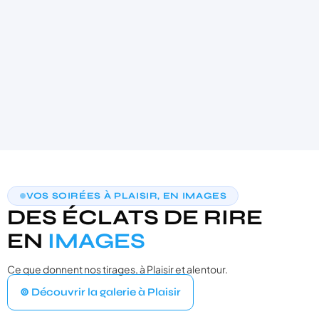
AIDE AU CHOIX PERSONNALISÉE
VOS SOIRÉES À PLAISIR, EN IMAGES
TROUVONS VOTRE PHOTOBOOTH
DES ÉCLATS DE RIRE
IDÉAL
3 questions · moins de 30 secondes · recommandation sur‑mesure
EN
IMAGES
Ce que donnent nos tirages, à Plaisir et alentour.
VOTRE ÉVÉNEMENT
1
⊚ Découvrir la galerie à Plaisir
Quel type d'événement organisez‑vous ?