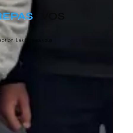
REPAS
: VOS
eption. Les fichiers vous