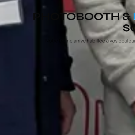
PHOTOBOOTH &
S
Notre borne arrive habillée à vos couleu