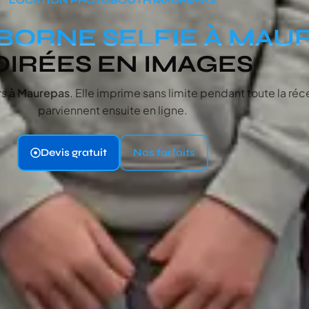
BORNE SELFIE À MAU
OIRÉES EN IMAGES
rs
à Maurepas
. Elle imprime sans limite pendant toute la réc
parviennent ensuite en ligne.
Devis gratuit
Nos forfaits