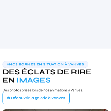
AIDE AU CHOIX PERSONNALISÉE
NOS BORNES EN SITUATION À VANVES
TROUVONS VOTRE PHOTOBOOTH
DES ÉCLATS DE RIRE
IDÉAL
3 questions · moins de 30 secondes · recommandation sur‑mesure
EN
IMAGES
Des photos prises lors de nos animations à Vanves.
VOTRE ÉVÉNEMENT
1
⊚ Découvrir la galerie à Vanves
Quel type d'événement organisez‑vous ?
Mariage