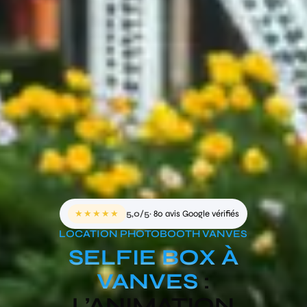
★★★★★
5,0/5
· 80 avis Google vérifiés
LOCATION PHOTOBOOTH VANVES
SELFIE BOX À
VANVES
:
L’ANIMATION