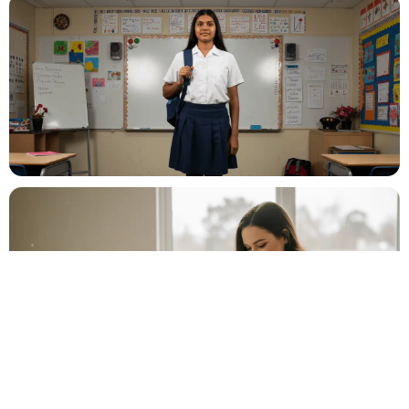
💍
Cérémonie, vin d'honneur, réception
Anniversaire
🎂
Entre amis ou en famille
Baptême
⛪
Cérémonie religieuse ou laïque
Bar Mitzvah
✡️
Célébration traditionnelle
Baby Shower
👶
Fête prénatale entre proches
Év. familial
👨‍👩‍👧‍👦
Réunion de famille, fête privée
Év. entreprise
🏢
Gala, teambuilding, lancement
Salon
🎪