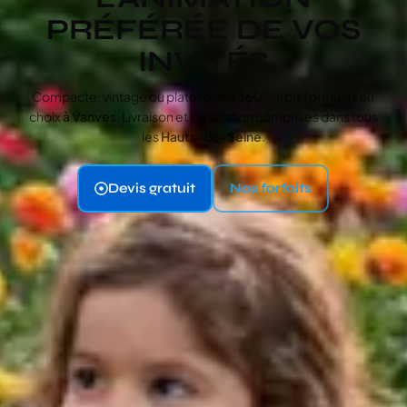
PRÉFÉRÉE DE VOS
INVITÉS
Compacte, vintage ou plateforme 360° : trois formules au
choix
à Vanves
. Livraison et installation comprises dans tous
les
Hauts-de-Seine
.
Devis gratuit
Nos forfaits