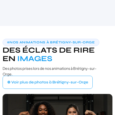
AIDE AU CHOIX PERSONNALISÉE
NOS ANIMATIONS À BRÉTIGNY-SUR-ORGE
TROUVONS VOTRE PHOTOBOOTH
DES ÉCLATS DE RIRE
IDÉAL
3 questions · moins de 30 secondes · recommandation sur‑mesure
EN
IMAGES
Des photos prises lors de nos animations à Brétigny-sur-
VOTRE ÉVÉNEMENT
1
Orge.
Quel type d'événement organisez‑vous ?
⊚ Voir plus de photos à Brétigny-sur-Orge
Mariage
💍
Cérémonie, vin d'honneur, réception
Anniversaire
🎂
Entre amis ou en famille