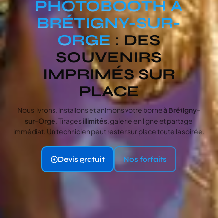
PHOTOBOOTH À
BRÉTIGNY-SUR-
ORGE
: DES
SOUVENIRS
IMPRIMÉS SUR
PLACE
Nous livrons, installons et animons votre borne
à Brétigny-
sur-Orge
. Tirages
illimités
, galerie en ligne et partage
immédiat. Un technicien peut rester sur place toute la soirée.
Devis gratuit
Nos forfaits