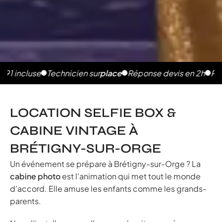
se
Technicien sur
place
Réponse devis en 2h
Photos illim
LOCATION SELFIE BOX &
CABINE VINTAGE À
BRÉTIGNY-SUR-ORGE
Un événement se prépare à Brétigny-sur-Orge ? La
cabine photo
est l’animation qui met tout le monde
d’accord. Elle amuse les enfants comme les grands-
parents.