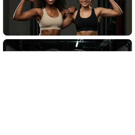
Baptême
⛪
Cérémonie religieuse ou laïque
Bar Mitzvah
✡️
Célébration traditionnelle
Baby Shower
👶
Fête prénatale entre proches
Év. familial
👨‍👩‍👧‍👦
Réunion de famille, fête privée
Év. entreprise
🏢
Gala, teambuilding, lancement
Salon
🎪
Stand, exposition, foire
Autre
🎉
Bal de promo, soirée associative…