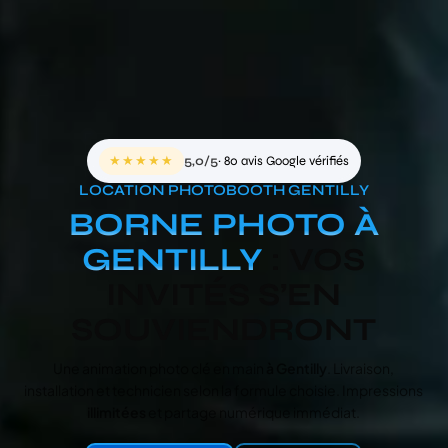
★★★★★
5,0/5
· 80 avis Google vérifiés
LOCATION PHOTOBOOTH GENTILLY
BORNE PHOTO À
GENTILLY
: VOS
INVITÉS S’EN
SOUVIENDRONT
Une animation photo clé en main
à Gentilly
. Livraison,
installation et technicien selon la formule choisie. Impressions
illimitées
et partage numérique immédiat.