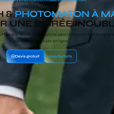
H &
PHOTOMATON À MA
 UNE SOIRÉE INOUBLI
à Maisons-Alfort
. Elle imprime sans limite pendant toute la r
parviennent ensuite en ligne.
Devis gratuit
Nos forfaits