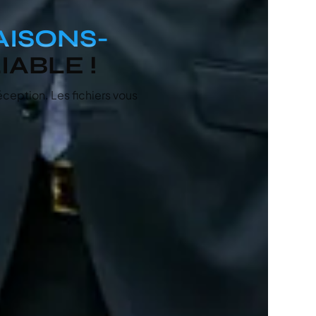
ISONS-
ABLE !
éception. Les fichiers vous