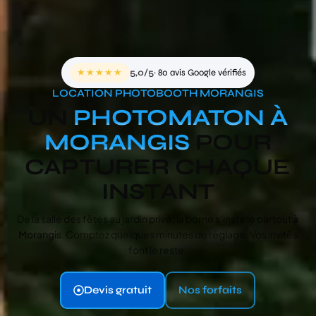
★★★★★
5,0/5
· 80 avis Google vérifiés
LOCATION PHOTOBOOTH MORANGIS
UN
PHOTOMATON À
MORANGIS
POUR
CAPTURER CHAQUE
INSTANT
De la salle des fêtes au jardin privé, la borne s’installe partout
à
Morangis
. Comptez quelques minutes de réglage. Vos invités
font le reste.
Devis gratuit
Nos forfaits