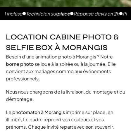
se
Technicien sur
place
Réponse devis en 2h
Photos illim
LOCATION CABINE PHOTO &
SELFIE BOX À MORANGIS
Besoin d’une animation photo à Morangis ? Notre
borne photo
se loue à la soirée ou à la journée. Elle
convient aux mariages comme aux événements
professionnels.
Nous nous chargeons de la livraison, du montage et du
démontage.
Le
photomaton à Morangis
imprime sur place, en
illimité. Le cadre reprend vos couleurs et vos
prénoms. Chaque invité repart avec son souvenir.