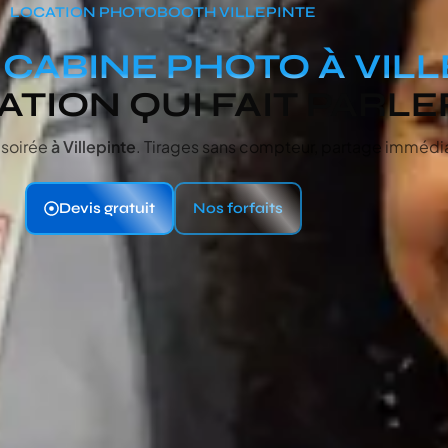
LOCATION PHOTOBOOTH VILLEPINTE
E
CABINE PHOTO À VIL
ATION QUI FAIT PARLE
 soirée
à Villepinte
. Tirages sans compteur, partage immédiat
Devis gratuit
Nos forfaits