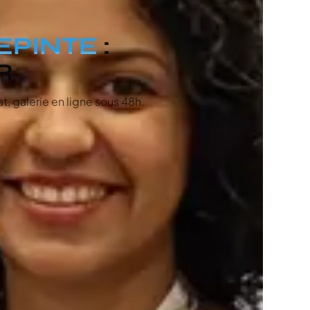
LEPINTE
:
R
, galerie en ligne sous 48h.