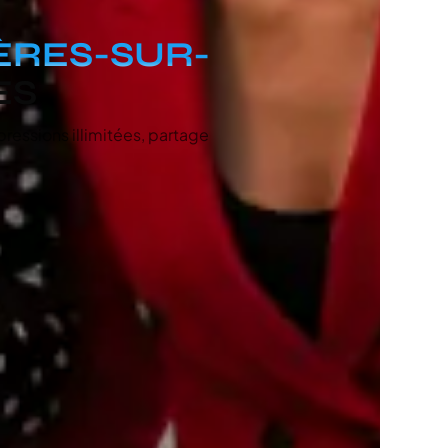
ÈRES-SUR-
ES
pressions illimitées, partage