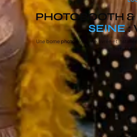
PHOTOBOOTH 
SEINE
:
Une borne
photo
élégante, livrée et installé
instantané