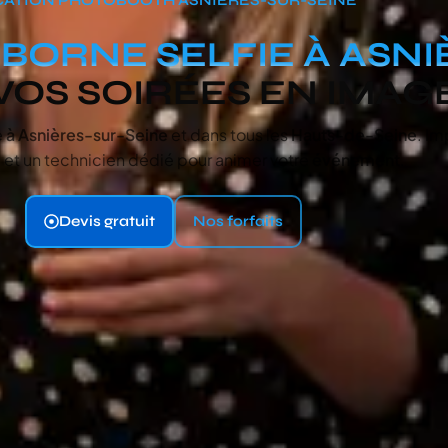
&
BORNE SELFIE À ASNI
 VOS SOIRÉES EN IMAG
e
à Asnières-sur-Seine
et dans tous les
Hauts-de-Seine
. Im
 et un technicien dédié pour animer votre
événement
.
Devis gratuit
Nos forfaits