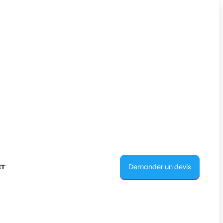
Demander un devis
T