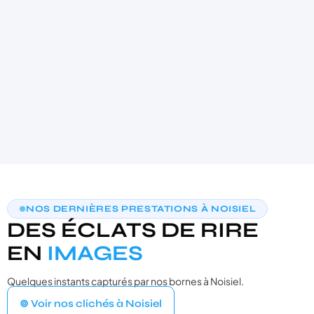
AIDE AU CHOIX PERSONNALISÉE
NOS DERNIÈRES PRESTATIONS À NOISIEL
TROUVONS VOTRE PHOTOBOOTH
DES ÉCLATS DE RIRE
IDÉAL
3 questions · moins de 30 secondes · recommandation sur‑mesure
EN
IMAGES
Quelques instants capturés par nos bornes à Noisiel.
VOTRE ÉVÉNEMENT
1
⊚ Voir nos clichés à Noisiel
Quel type d'événement organisez‑vous ?