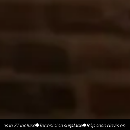
7 incluse
Technicien sur
place
Réponse devis en 2h
Photos