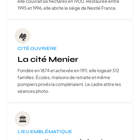
elle couvrait six hectares en 1900. Restaurée entre
1995 et 1996, elle abrite le siège de Nestlé France.
🏘️
CITÉ OUVRIÈRE
La cité Menier
Fondée en 1874 et achevée en 1911, elle logeait 312
familles. Écoles, maisons de retraite et même
pompiers privés la complétaient. Le cadre attire les
séances photo.
🏛️
LIEU EMBLÉMATIQUE