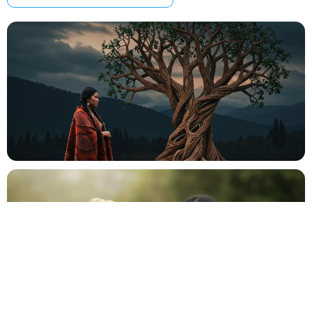
Mariage
💍
Cérémonie, vin d'honneur, réception
Anniversaire
🎂
Entre amis ou en famille
Baptême
⛪
Cérémonie religieuse ou laïque
Bar Mitzvah
✡️
Célébration traditionnelle
Baby Shower
👶
Fête prénatale entre proches
Év. familial
👨‍👩‍👧‍👦
Réunion de famille, fête privée
Év. entreprise
🏢
Gala, teambuilding, lancement