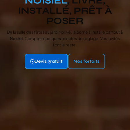
NOISIEL
, LIVRÉ,
INSTALLÉ, PRÊT À
POSER
De la salle des fêtes au jardin privé, la borne s’installe partout
à
Noisiel
. Comptez quelques minutes de réglage. Vos invités
font le reste.
Devis gratuit
Nos forfaits