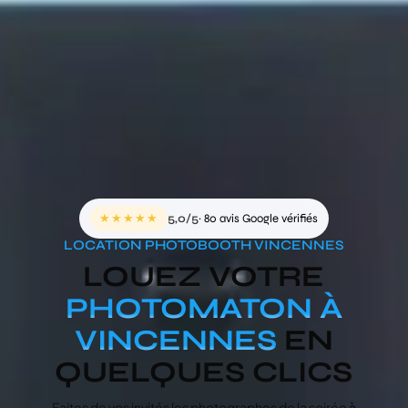
★★★★★
5,0/5
· 80 avis Google vérifiés
LOCATION PHOTOBOOTH VINCENNES
LOUEZ VOTRE
PHOTOMATON À
VINCENNES
EN
QUELQUES CLICS
Faites de vos invités les photographes de la soirée
à