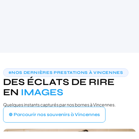
AIDE AU CHOIX PERSONNALISÉE
NOS DERNIÈRES PRESTATIONS À VINCENNES
TROUVONS VOTRE PHOTOBOOTH
DES ÉCLATS DE RIRE
IDÉAL
3 questions · moins de 30 secondes · recommandation sur‑mesure
EN
IMAGES
Quelques instants capturés par nos bornes à Vincennes.
VOTRE ÉVÉNEMENT
1
⊚ Parcourir nos souvenirs à Vincennes
Quel type d'événement organisez‑vous ?
Mariage
💍
Cérémonie, vin d'honneur, réception