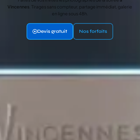
Vincennes
. Tirages sans compteur, partage immédiat, galerie
en ligne sous 48h.
Devis gratuit
Nos forfaits