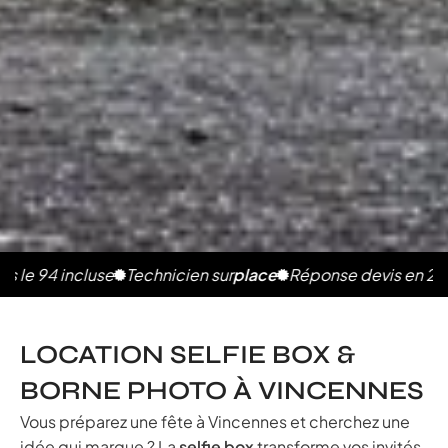
4 incluse
Technicien sur
place
Réponse devis en 2h
Photos
LOCATION SELFIE BOX &
BORNE PHOTO À VINCENNES
Vous préparez une fête à Vincennes et cherchez une
idée qui marque ? La
selfie box
transforme vos invités