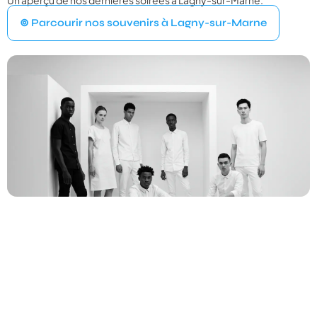
VOTRE ÉVÉNEMENT
1
⊚ Parcourir nos souvenirs à Lagny-sur-Marne
Quel type d'événement organisez‑vous ?
Mariage
💍
Cérémonie, vin d'honneur, réception
Anniversaire
🎂
Entre amis ou en famille
Baptême
⛪
Cérémonie religieuse ou laïque
Bar Mitzvah
✡️
Célébration traditionnelle
Baby Shower
👶
Fête prénatale entre proches
Év. familial
👨‍👩‍👧‍👦
Réunion de famille, fête privée