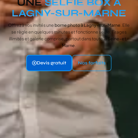
UNE
SELFIE BOX À
LAGNY-SUR-MARNE
Offrez à vos invités une
borne photo
à Lagny-sur-Marne
. Elle
se règle en quelques minutes et fonctionne seule. Tirages
illimités et galerie comprise, partout dans toute la
Seine-et-
Marne
.
Devis gratuit
Nos forfaits