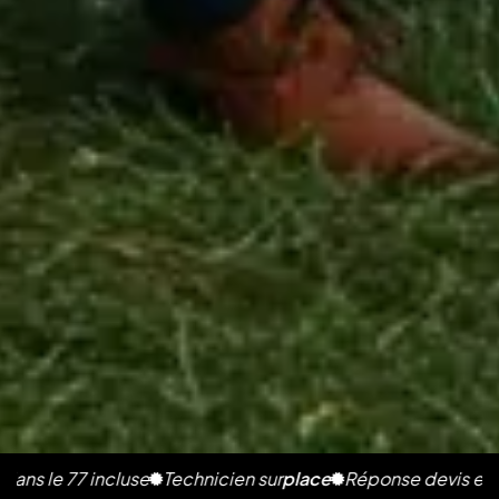
77 incluse
Technicien sur
place
Réponse devis en 2h
Photo