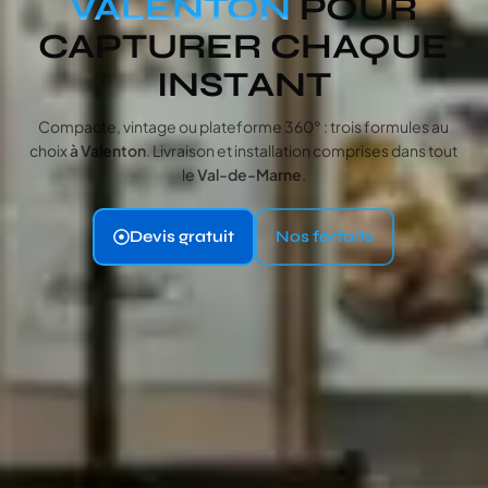
VALENTON
POUR
CAPTURER CHAQUE
INSTANT
Compacte, vintage ou plateforme 360° : trois formules au
choix
à Valenton
. Livraison et installation comprises dans tout
le
Val-de-Marne
.
Devis gratuit
Nos forfaits