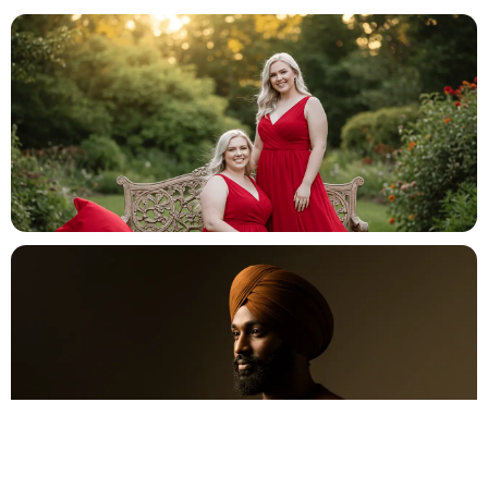
Mariage
💍
Cérémonie, vin d'honneur, réception
Anniversaire
🎂
Entre amis ou en famille
Baptême
⛪
Cérémonie religieuse ou laïque
Bar Mitzvah
✡️
Célébration traditionnelle
Baby Shower
👶
Fête prénatale entre proches
Év. familial
👨‍👩‍👧‍👦
Réunion de famille, fête privée
Év. entreprise
🏢
Gala, teambuilding, lancement