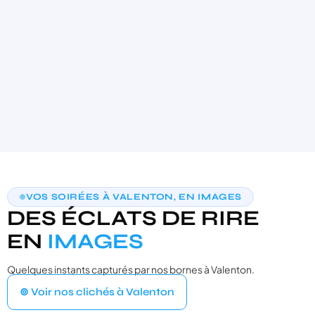
AIDE AU CHOIX PERSONNALISÉE
VOS SOIRÉES À VALENTON, EN IMAGES
TROUVONS VOTRE PHOTOBOOTH
DES ÉCLATS DE RIRE
IDÉAL
3 questions · moins de 30 secondes · recommandation sur‑mesure
EN
IMAGES
Quelques instants capturés par nos bornes à Valenton.
VOTRE ÉVÉNEMENT
1
⊚ Voir nos clichés à Valenton
Quel type d'événement organisez‑vous ?