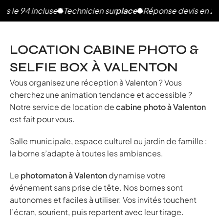
4 incluse
Technicien sur
place
Réponse devis en 2h
Photos
LOCATION CABINE PHOTO &
SELFIE BOX À VALENTON
Vous organisez une réception à Valenton ? Vous
cherchez une animation tendance et accessible ?
Notre service de location de
cabine photo à Valenton
est fait pour vous.
Salle municipale, espace culturel ou jardin de famille :
la borne s’adapte à toutes les ambiances.
Le
photomaton à Valenton
dynamise votre
événement sans prise de tête. Nos bornes sont
autonomes et faciles à utiliser. Vos invités touchent
l’écran, sourient, puis repartent avec leur tirage.