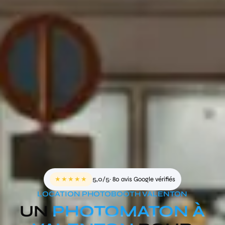
★★★★★
5,0/5
· 80 avis Google vérifiés
LOCATION PHOTOBOOTH VALENTON
UN
PHOTOMATON À