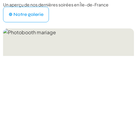
Un aperçu de nos dernières soirées en Île-de-France
VOTRE ÉVÉNEMENT
1
⊚ Notre galerie
Quel type d'événement organisez‑vous ?
Mariage
💍
Cérémonie, vin d'honneur, réception
Anniversaire
🎂
Entre amis ou en famille
Baptême
⛪
Cérémonie religieuse ou laïque
Bar Mitzvah
✡️
Célébration traditionnelle
Baby Shower
👶
Fête prénatale entre proches
Év. familial
👨‍👩‍👧‍👦
Réunion de famille, fête privée