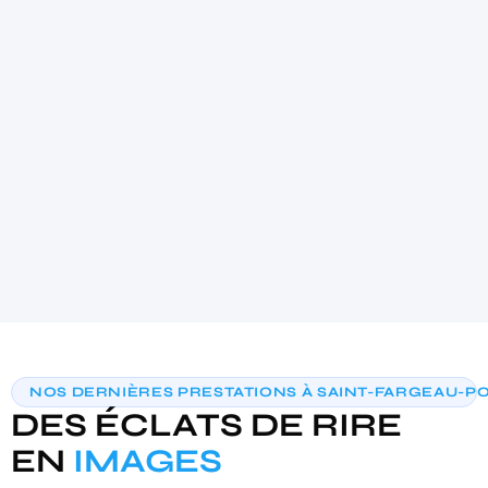
4.9
★★★★★
(21)
AIDE AU CHOIX PERSONNALISÉE
NOS DERNIÈRES PRESTATIONS À SAINT-FARGEAU-P
TROUVONS VOTRE PHOTOBOOTH
DES ÉCLATS DE RIRE
IDÉAL
3 questions · moins de 30 secondes · recommandation sur‑mesure
EN
IMAGES