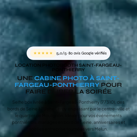
★★★★★
5,0/5
· 80 avis Google vérifiés
LOCATION PHOTOBOOTH SAINT-FARGEAU-
PONTHIERRY
UNE
CABINE PHOTO À SAINT-
FARGEAU-PONTHIERRY
POUR
FAIRE DURER LA SOIRÉE
Selfie box livrée à Saint-Fargeau-Ponthierry (77310), des
bords de Seine à l’Usine Leroy en passant par le centre-ville et
le quartier de Moulignon. Idéale pour vos événements
ponthiérrois, mariages en bord de Seine, anniversaires et
soirées entreprise tournées vers Melun.