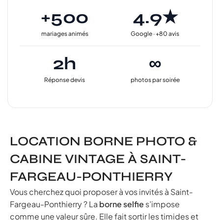
+500
4.9★
mariages animés
Google · +80 avis
2h
∞
Réponse devis
photos par soirée
LOCATION BORNE PHOTO &
CABINE VINTAGE À SAINT-
FARGEAU-PONTHIERRY
Vous cherchez quoi proposer à vos invités à Saint-
Fargeau-Ponthierry ? La
borne selfie
s’impose
comme une valeur sûre. Elle fait sortir les timides et